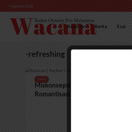
7 Agustus 2026
Beranda
Berita
Esai
-refreshing
OPINI
Miskonsepsi Self Healing:
Romantisasi hingga Foya-foya