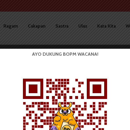
Ragam
Cakapan
Sastra
Ulas
Kata Kita
W
AYO DUKUNG BOPM WACANA!