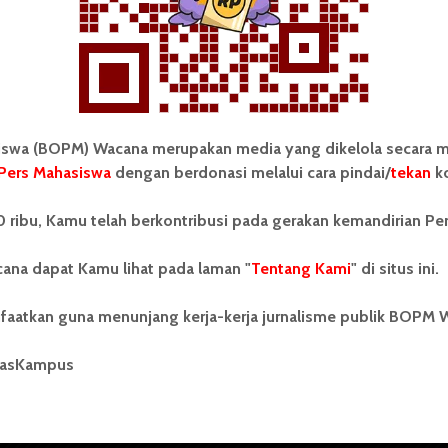
wa (BOPM) Wacana merupakan media yang dikelola secara m
Pers Mahasiswa
dengan berdonasi melalui cara pindai/
tekan
ko
tonom Pers Mahasiswa (BOPM)
Tentang Kami
 ribu, Kamu telah berkontribusi pada gerakan kemandirian Pe
merupakan pers mahasiswa
iri di luar kampus dan dikelola
Kontribusi
andiri oleh mahasiswa
ana dapat Kamu lihat pada laman "
Tentang Kami
" di situs ini.
tas Sumatera Utara (USU).
Info Iklan
nya BOPM Wacana merupakan
faatkan guna menunjang kerja-kerja jurnalisme publik BOPM 
tu Unit Kegiatan Mahasiswa
Pedoman Media Siber
 Universitas Sumatera Utara
nama Pers Mahasiswa SUARA
masKampus
Kode Etik Jurnalistik
berdiri pada 1 Juli 1995.
WartaWacana