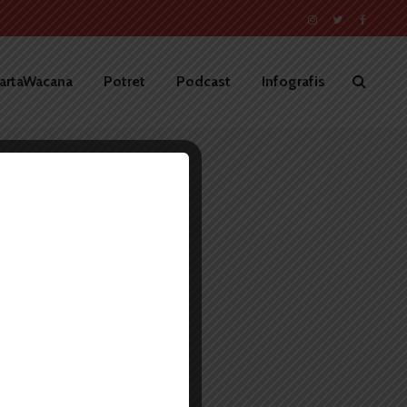
artaWacana
Potret
Podcast
Infografis