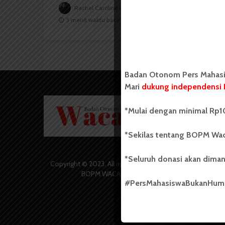
Rachel Caroline L. Toruan
29 Juni 2022
5 menit waktu baca
Badan Otonom Pers Mahasis
Mari
dukung independensi 
Badan O
*Mulai dengan minimal Rp10
Wacana 
yang berd
secara m
*Sekilas tentang BOPM Wac
Universi
Sebelum
*Seluruh donasi akan diman
salah sa
Copyright © 2023. All rights reserved
(UKM) di
BOPM WACANA.
dengan 
#PersMahasiswaBukanHu
USU yang 