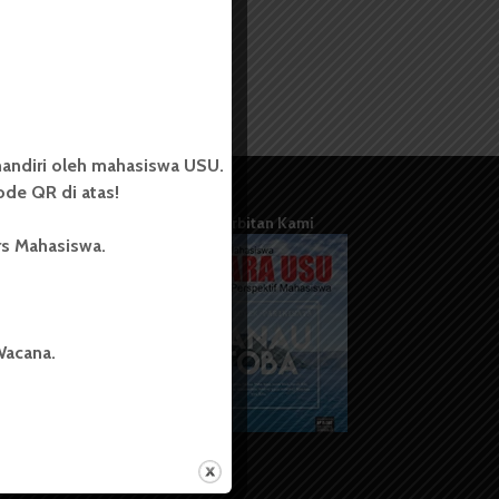
andiri oleh mahasiswa USU.
de QR di atas!
Terbitan Kami
rs Mahasiswa.
Wacana.