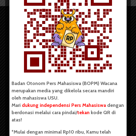
Copyright © 2023. All rights reserved BOPM WACANA.
Badan Otonom Pers Mahasiswa (BOPM) Wacana
merupakan media yang dikelola secara mandiri
Badan Otonom Pers Mahasiswa (BOPM) Wacana merupakan
oleh mahasiswa USU.
pers mahasiswa yang berdiri di luar kampus dan dikelola
Mari
dukung independensi Pers Mahasiswa
dengan
secara mandiri oleh mahasiswa Universitas Sumatera Utara
(USU). Sebelumnya BOPM Wacana merupakan salah satu
berdonasi melalui cara pindai/
tekan
kode QR di
Unit Kegiatan Mahasiswa (UKM) di Universitas Sumatera
atas!
Utara dengan nama Pers Mahasiswa SUARA USU yang
berdiri pada 1 Juli 1995.
*Mulai dengan minimal Rp10 ribu, Kamu telah