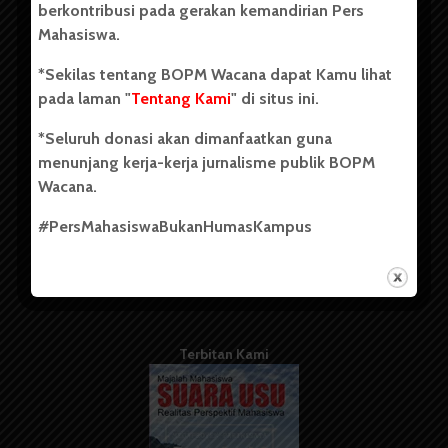
berkontribusi pada gerakan kemandirian Pers
Mahasiswa.
Tentang Kami
*Sekilas tentang BOPM Wacana dapat Kamu lihat
pada laman "
Tentang Kami
" di situs ini.
Kontribusi
*Seluruh donasi akan dimanfaatkan guna
Info Iklan
menunjang kerja-kerja jurnalisme publik BOPM
Pedoman Media Siber
Wacana.
Kode Etik Jurnalistik
#PersMahasiswaBukanHumasKampus
WartaWacana
Terbitan Kami