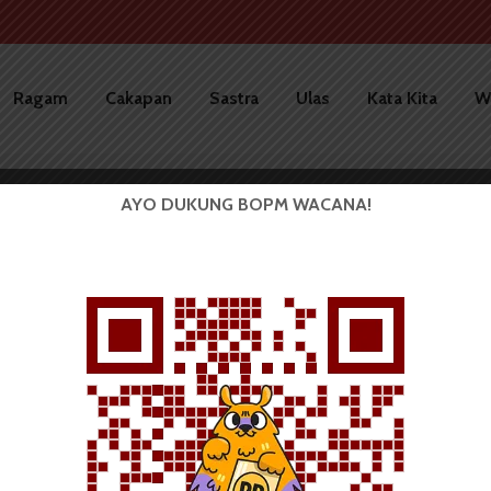
Ragam
Cakapan
Sastra
Ulas
Kata Kita
W
AYO DUKUNG BOPM WACANA!