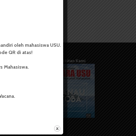
andiri oleh mahasiswa USU.
de QR di atas!
Terbitan Kami
rs Mahasiswa.
Wacana.