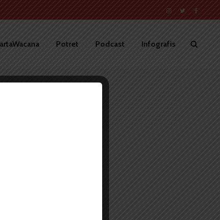
artaWacana
Potret
Podcast
Infografis