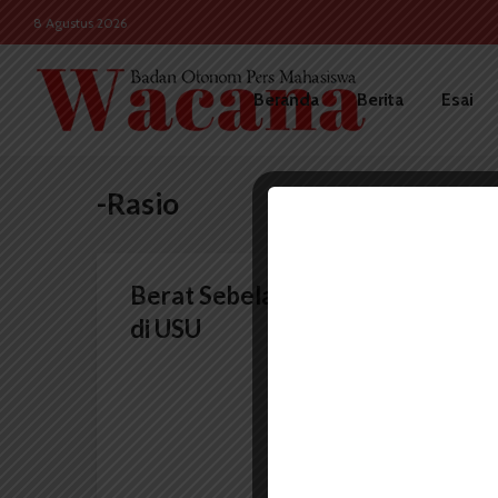
8 Agustus 2026
Beranda
Berita
Esai
-Rasio
Berat Sebelah Proporsi Dosen
di USU