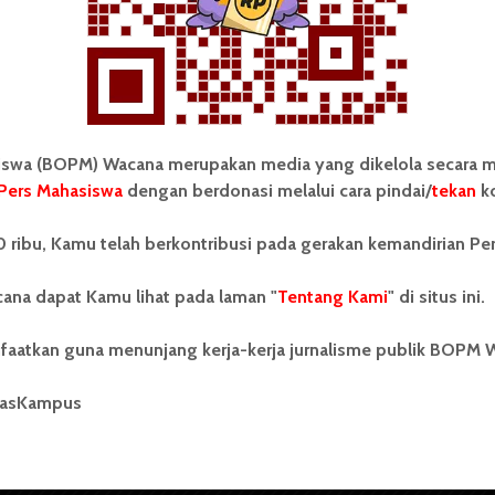
wa (BOPM) Wacana merupakan media yang dikelola secara m
Pers Mahasiswa
dengan berdonasi melalui cara pindai/
tekan
ko
tonom Pers Mahasiswa (BOPM)
Tentang Kami
 ribu, Kamu telah berkontribusi pada gerakan kemandirian Pe
merupakan pers mahasiswa
iri di luar kampus dan dikelola
Kontribusi
andiri oleh mahasiswa
ana dapat Kamu lihat pada laman "
Tentang Kami
" di situs ini.
tas Sumatera Utara (USU).
Info Iklan
nya BOPM Wacana merupakan
faatkan guna menunjang kerja-kerja jurnalisme publik BOPM 
tu Unit Kegiatan Mahasiswa
Pedoman Media Siber
 Universitas Sumatera Utara
nama Pers Mahasiswa SUARA
masKampus
Kode Etik Jurnalistik
berdiri pada 1 Juli 1995.
WartaWacana