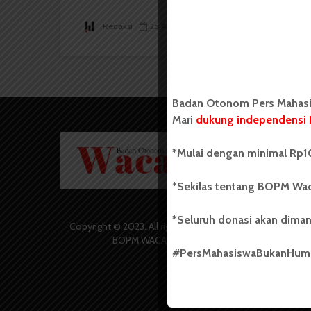
Redaksi
25 April 2015
8 menit waktu baca
Badan Otonom Pers Mahasis
Mari
dukung independensi 
Badan O
*Mulai dengan minimal Rp10
Wacana 
yang berd
secara m
*Sekilas tentang BOPM Wac
Universi
Sebelum
*Seluruh donasi akan diman
salah sa
Copyright © 2023. All rights reserved
(UKM) di
BOPM WACANA.
dengan 
#PersMahasiswaBukanHu
USU yang 