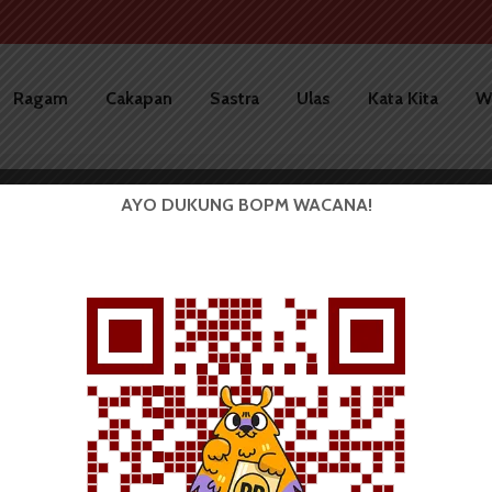
Ragam
Cakapan
Sastra
Ulas
Kata Kita
W
AYO DUKUNG BOPM WACANA!