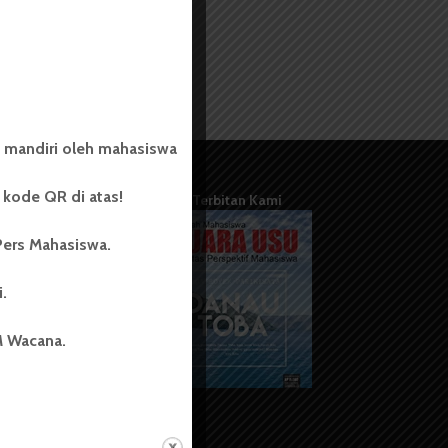
 mandiri oleh mahasiswa
kode QR di atas!
Terbitan Kami
Pers Mahasiswa.
i.
M Wacana.