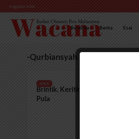
6 Agustus 2026
Beranda
Berita
Esai
-Qurbiansyah
SOSOK
Brintik, Keriting, Nyeleneh
Pula