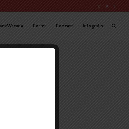
artaWacana
Potret
Podcast
Infografis