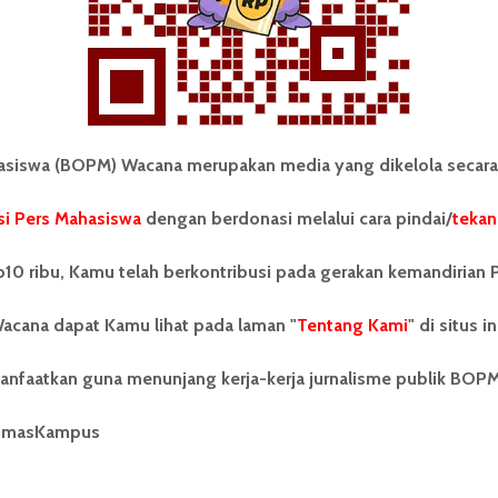
iswa (BOPM) Wacana merupakan media yang dikelola secara
i Pers Mahasiswa
dengan berdonasi melalui cara pindai/
tekan
tonom Pers Mahasiswa (BOPM)
Tentang Kami
merupakan pers mahasiswa
iri di luar kampus dan dikelola
Kontribusi
10 ribu, Kamu telah berkontribusi pada gerakan kemandirian 
andiri oleh mahasiswa
tas Sumatera Utara (USU).
Info Iklan
acana dapat Kamu lihat pada laman "
Tentang Kami
" di situs in
nya BOPM Wacana merupakan
tu Unit Kegiatan Mahasiswa
Pedoman Media Siber
anfaatkan guna menunjang kerja-kerja jurnalisme publik BOP
 Universitas Sumatera Utara
nama Pers Mahasiswa SUARA
Kode Etik Jurnalistik
berdiri pada 1 Juli 1995.
umasKampus
WartaWacana