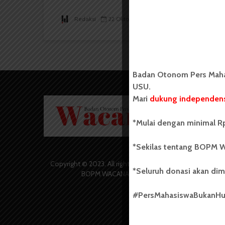
Redaksi
22 Oktober 2017
4 menit waktu baca
Badan Otonom Pers Mahas
USU.
Mari
dukung independens
Badan O
Wacana 
yang berd
*Mulai dengan minimal Rp
secara m
Universi
*Sekilas tentang BOPM W
Sebelum
salah sa
Copyright © 2023. All rights reserved
*Seluruh donasi akan dim
(UKM) di
BOPM WACANA.
dengan 
USU yang 
#PersMahasiswaBukanH