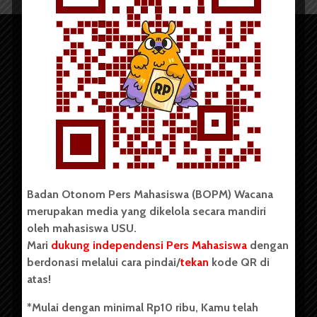
Copyright © 2023. All rights reserved BOPM WACANA.
Badan Otonom Pers Mahasiswa (BOPM) Wacana
merupakan media yang dikelola secara mandiri
Badan Otonom Pers Mahasiswa (BOPM) Wacana merupakan
oleh mahasiswa USU.
pers mahasiswa yang berdiri di luar kampus dan dikelola
Mari
dukung independensi Pers Mahasiswa
dengan
secara mandiri oleh mahasiswa Universitas Sumatera Utara
(USU). Sebelumnya BOPM Wacana merupakan salah satu
berdonasi melalui cara pindai/
tekan
kode QR di
Unit Kegiatan Mahasiswa (UKM) di Universitas Sumatera
atas!
Utara dengan nama Pers Mahasiswa SUARA USU yang
berdiri pada 1 Juli 1995.
*Mulai dengan minimal Rp10 ribu, Kamu telah