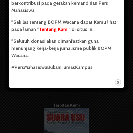
berkontribusi pada gerakan kemandirian Pers
Mahasiswa.
Tentang Kami
*Sekilas tentang BOPM Wacana dapat Kamu lihat
pada laman "
Tentang Kami
" di situs ini.
Kontribusi
*Seluruh donasi akan dimanfaatkan guna
Info Iklan
menunjang kerja-kerja jurnalisme publik BOPM
Pedoman Media Siber
Wacana.
Kode Etik Jurnalistik
#PersMahasiswaBukanHumasKampus
WartaWacana
Terbitan Kami