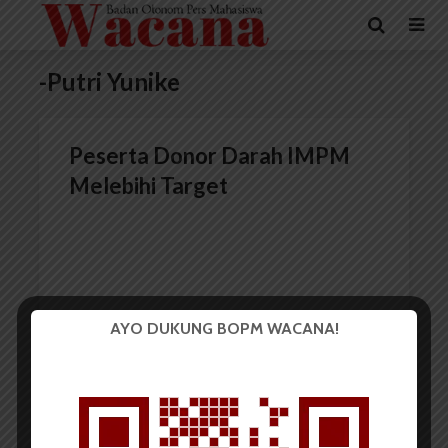
-Putri Yunike
Peserta Donor Darah IMPM
Melebihi Target
AYO DUKUNG BOPM WACANA!
Redaksi
4 Mei 2017
1 menit waktu baca