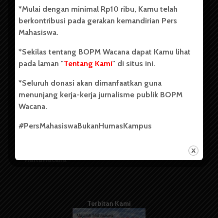
Unit Kegiatan Mahasiswa (UKM) di Universitas Sumatera
*Mulai dengan minimal Rp10 ribu, Kamu telah
Utara dengan nama Pers Mahasiswa SUARA USU yang
berkontribusi pada gerakan kemandirian Pers
berdiri pada 1 Juli 1995.
Mahasiswa.
*Sekilas tentang BOPM Wacana dapat Kamu lihat
Tentang Kami
pada laman "
Tentang Kami
" di situs ini.
Kontribusi
*Seluruh donasi akan dimanfaatkan guna
menunjang kerja-kerja jurnalisme publik BOPM
Info Iklan
Wacana.
Pedoman Media Siber
#PersMahasiswaBukanHumasKampus
Kode Etik Jurnalistik
WartaWacana
Terbitan Kami