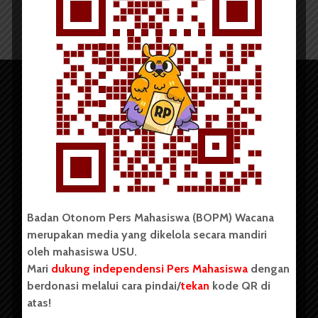
Copyright © 2023. All rights reserved BOPM WACANA.
Badan Otonom Pers Mahasiswa (BOPM) Wacana
merupakan media yang dikelola secara mandiri
oleh mahasiswa USU.
Badan Otonom Pers Mahasiswa (BOPM) Wacana merupakan
Mari
dukung independensi Pers Mahasiswa
dengan
pers mahasiswa yang berdiri di luar kampus dan dikelola
berdonasi melalui cara pindai/
tekan
kode QR di
secara mandiri oleh mahasiswa Universitas Sumatera Utara
atas!
(USU). Sebelumnya BOPM Wacana merupakan salah satu