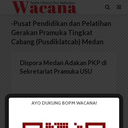
-Pusat Pendidikan dan Pelatihan
Gerakan Pramuka Tingkat
Cabang (Pusdiklatcab) Medan
Dispora Medan Adakan PKP di
Sekretariat Pramuka USU
AYO DUKUNG BOPM WACANA!
Redaksi
7 Juni 2017
2 menit waktu baca