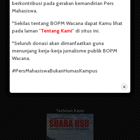
berkontribusi pada gerakan kemandirian Pers
Mahasiswa.
Tentang Kami
*Sekilas tentang BOPM Wacana dapat Kamu lihat
pada laman "
Tentang Kami
" di situs ini.
Kontribusi
*Seluruh donasi akan dimanfaatkan guna
Info Iklan
menunjang kerja-kerja jurnalisme publik BOPM
Pedoman Media Siber
Wacana.
Kode Etik Jurnalistik
#PersMahasiswaBukanHumasKampus
WartaWacana
Terbitan Kami