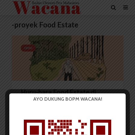
-proyek Food Estate
OPINI
Huru-hara Food Estate di
AYO DUKUNG BOPM WACANA!
Indonesia
Monalisa
8 Januari 2025
6 menit waktu baca