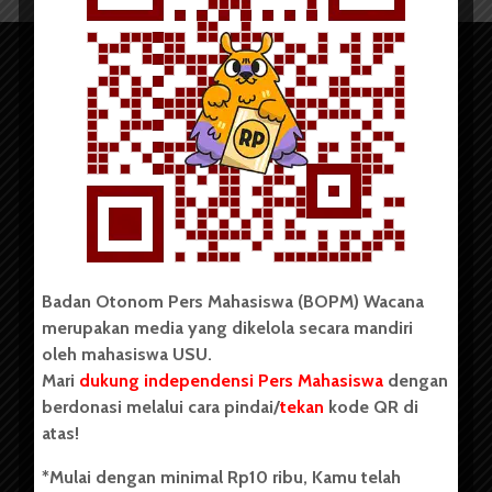
Copyright © 2023. All rights reserved BOPM WACANA.
Badan Otonom Pers Mahasiswa (BOPM) Wacana
merupakan media yang dikelola secara mandiri
Badan Otonom Pers Mahasiswa (BOPM) Wacana merupakan
oleh mahasiswa USU.
pers mahasiswa yang berdiri di luar kampus dan dikelola
Mari
dukung independensi Pers Mahasiswa
dengan
secara mandiri oleh mahasiswa Universitas Sumatera Utara
(USU). Sebelumnya BOPM Wacana merupakan salah satu
berdonasi melalui cara pindai/
tekan
kode QR di
Unit Kegiatan Mahasiswa (UKM) di Universitas Sumatera
atas!
Utara dengan nama Pers Mahasiswa SUARA USU yang
berdiri pada 1 Juli 1995.
*Mulai dengan minimal Rp10 ribu, Kamu telah