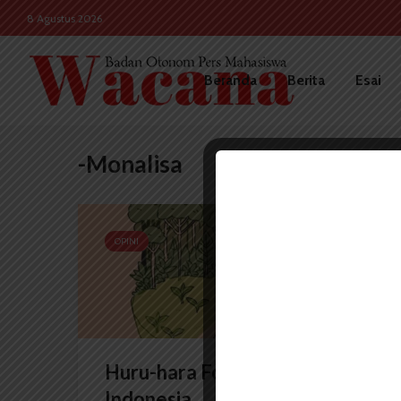
8 Agustus 2026
Beranda
Berita
Esai
-Monalisa
OPINI
Huru-hara Food Estate di
Indonesia