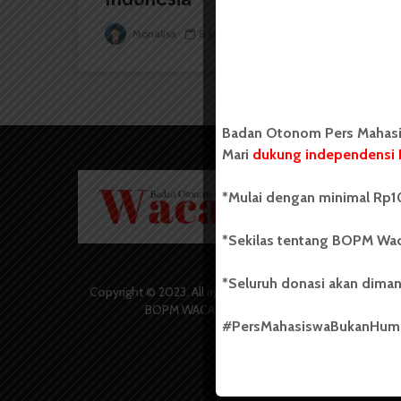
Monalisa
8 Januari 2025
6 menit waktu baca
Badan Otonom Pers Mahasis
Mari
dukung independensi 
Badan O
*Mulai dengan minimal Rp10
Wacana 
yang berd
secara m
*Sekilas tentang BOPM Wac
Universi
Sebelum
*Seluruh donasi akan diman
salah sa
Copyright © 2023. All rights reserved
(UKM) di
BOPM WACANA.
dengan 
#PersMahasiswaBukanHu
USU yang 