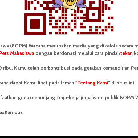
wa (BOPM) Wacana merupakan media yang dikelola secara m
Pers Mahasiswa
dengan berdonasi melalui cara pindai/
tekan
ko
tonom Pers Mahasiswa (BOPM)
Tentang Kami
 ribu, Kamu telah berkontribusi pada gerakan kemandirian Pe
merupakan pers mahasiswa
iri di luar kampus dan dikelola
Kontribusi
andiri oleh mahasiswa
ana dapat Kamu lihat pada laman "
Tentang Kami
" di situs ini.
tas Sumatera Utara (USU).
Info Iklan
nya BOPM Wacana merupakan
faatkan guna menunjang kerja-kerja jurnalisme publik BOPM 
tu Unit Kegiatan Mahasiswa
Pedoman Media Siber
 Universitas Sumatera Utara
nama Pers Mahasiswa SUARA
masKampus
Kode Etik Jurnalistik
berdiri pada 1 Juli 1995.
WartaWacana