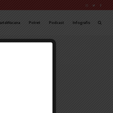
artaWacana
Potret
Podcast
Infografis