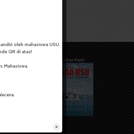
andiri oleh mahasiswa USU.
de QR di atas!
Terbitan Kami
rs Mahasiswa.
Wacana.