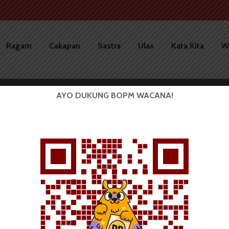
Ragam
Cakapan
Sastra
Ulas
Kata Kita
W
AYO DUKUNG BOPM WACANA!