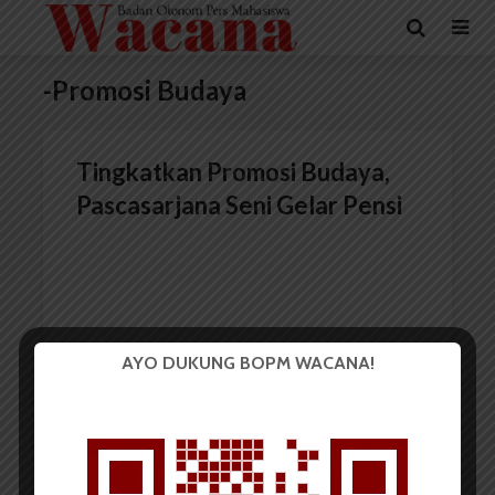
-Promosi Budaya
Tingkatkan Promosi Budaya,
Pascasarjana Seni Gelar Pensi
AYO DUKUNG BOPM WACANA!
Redaksi
19 April 2016
1 menit waktu baca