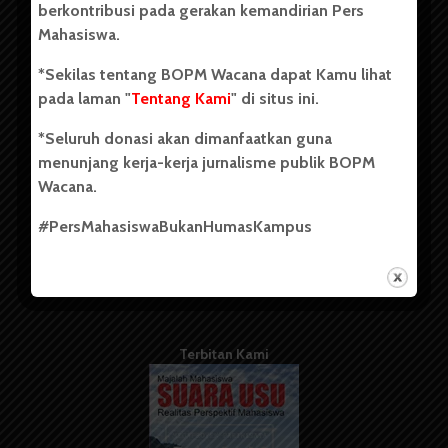
berkontribusi pada gerakan kemandirian Pers
Mahasiswa.
Tentang Kami
*Sekilas tentang BOPM Wacana dapat Kamu lihat
pada laman "
Tentang Kami
" di situs ini.
Kontribusi
*Seluruh donasi akan dimanfaatkan guna
Info Iklan
menunjang kerja-kerja jurnalisme publik BOPM
Pedoman Media Siber
Wacana.
Kode Etik Jurnalistik
#PersMahasiswaBukanHumasKampus
WartaWacana
Terbitan Kami