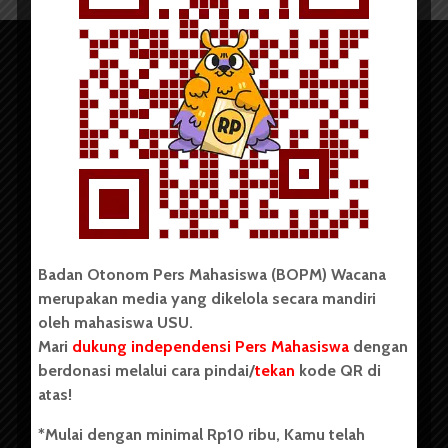
Copyright © 2023. All rights reserved BOPM WACANA.
Badan Otonom Pers Mahasiswa (BOPM) Wacana
merupakan media yang dikelola secara mandiri
Badan Otonom Pers Mahasiswa (BOPM) Wacana merupakan
oleh mahasiswa USU.
pers mahasiswa yang berdiri di luar kampus dan dikelola
Mari
dukung independensi Pers Mahasiswa
dengan
secara mandiri oleh mahasiswa Universitas Sumatera Utara
(USU). Sebelumnya BOPM Wacana merupakan salah satu
berdonasi melalui cara pindai/
tekan
kode QR di
Unit Kegiatan Mahasiswa (UKM) di Universitas Sumatera
atas!
Utara dengan nama Pers Mahasiswa SUARA USU yang
berdiri pada 1 Juli 1995.
*Mulai dengan minimal Rp10 ribu, Kamu telah