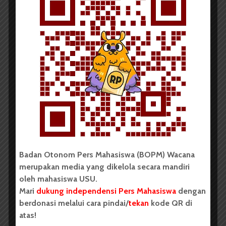
Redaksi
4 Desember 2014
10 menit waktu baca
Prof Moenaf: USU Harus
Publikasikan Laporan...
Badan Otonom Pers Mahasiswa (BOPM) Wacana
merupakan media yang dikelola secara mandiri
oleh mahasiswa USU.
Mari
dukung independensi Pers Mahasiswa
dengan
berdonasi melalui cara pindai/
tekan
kode QR di
atas!
Redaksi
6 November 2014
2 menit waktu baca