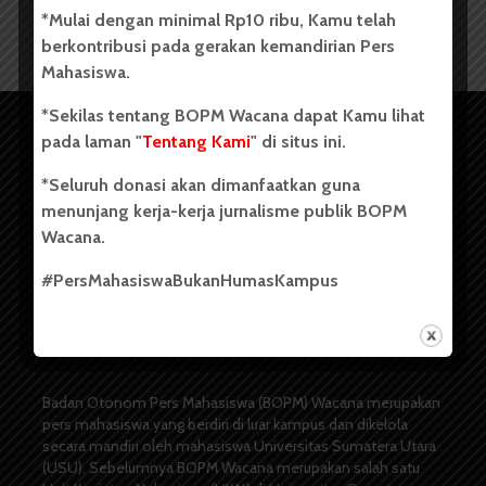
*Mulai dengan minimal Rp10 ribu, Kamu telah
berkontribusi pada gerakan kemandirian Pers
Mahasiswa.
*Sekilas tentang BOPM Wacana dapat Kamu lihat
pada laman "
Tentang Kami
" di situs ini.
*Seluruh donasi akan dimanfaatkan guna
menunjang kerja-kerja jurnalisme publik BOPM
Wacana.
#PersMahasiswaBukanHumasKampus
Copyright © 2023. All rights reserved BOPM WACANA.
Badan Otonom Pers Mahasiswa (BOPM) Wacana merupakan
pers mahasiswa yang berdiri di luar kampus dan dikelola
secara mandiri oleh mahasiswa Universitas Sumatera Utara
(USU). Sebelumnya BOPM Wacana merupakan salah satu