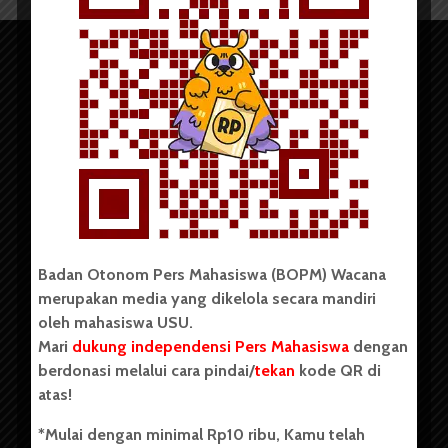
Copyright © 2023. All rights reserved BOPM WACANA.
Badan Otonom Pers Mahasiswa (BOPM) Wacana
merupakan media yang dikelola secara mandiri
Badan Otonom Pers Mahasiswa (BOPM) Wacana merupakan
oleh mahasiswa USU.
pers mahasiswa yang berdiri di luar kampus dan dikelola
Mari
dukung independensi Pers Mahasiswa
dengan
secara mandiri oleh mahasiswa Universitas Sumatera Utara
(USU). Sebelumnya BOPM Wacana merupakan salah satu
berdonasi melalui cara pindai/
tekan
kode QR di
Unit Kegiatan Mahasiswa (UKM) di Universitas Sumatera
atas!
Utara dengan nama Pers Mahasiswa SUARA USU yang
berdiri pada 1 Juli 1995.
*Mulai dengan minimal Rp10 ribu, Kamu telah