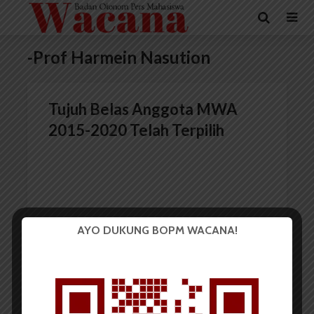
-Prof Harmein Nasution
Tujuh Belas Anggota MWA
2015-2020 Telah Terpilih
AYO DUKUNG BOPM WACANA!
Redaksi
2 Oktober 2015
2 menit waktu baca