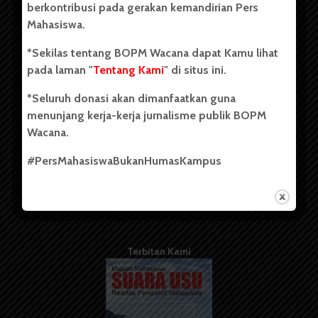
berkontribusi pada gerakan kemandirian Pers
Mahasiswa.
Tentang Kami
*Sekilas tentang BOPM Wacana dapat Kamu lihat
pada laman "
Tentang Kami
" di situs ini.
Kontribusi
*Seluruh donasi akan dimanfaatkan guna
Info Iklan
menunjang kerja-kerja jurnalisme publik BOPM
Pedoman Media Siber
Wacana.
Kode Etik Jurnalistik
#PersMahasiswaBukanHumasKampus
WartaWacana
Terbitan Kami