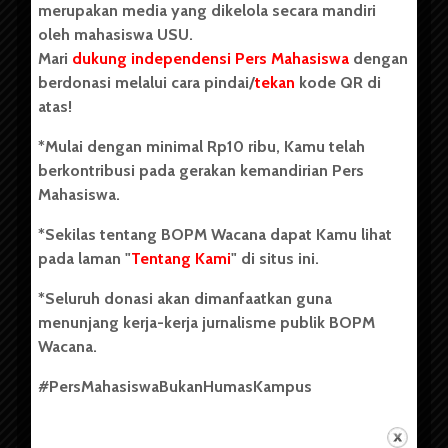
merupakan media yang dikelola secara mandiri
oleh mahasiswa USU.
Mari
dukung independensi Pers Mahasiswa
dengan
berdonasi melalui cara pindai/
tekan
kode QR di
Copyright © 2023. All rights reserved BOPM WACANA.
atas!
*Mulai dengan minimal Rp10 ribu, Kamu telah
berkontribusi pada gerakan kemandirian Pers
Badan Otonom Pers Mahasiswa (BOPM) Wacana merupakan
Mahasiswa.
pers mahasiswa yang berdiri di luar kampus dan dikelola
secara mandiri oleh mahasiswa Universitas Sumatera Utara
*Sekilas tentang BOPM Wacana dapat Kamu lihat
(USU). Sebelumnya BOPM Wacana merupakan salah satu
pada laman "
Tentang Kami
" di situs ini.
Unit Kegiatan Mahasiswa (UKM) di Universitas Sumatera
Utara dengan nama Pers Mahasiswa SUARA USU yang
*Seluruh donasi akan dimanfaatkan guna
berdiri pada 1 Juli 1995.
menunjang kerja-kerja jurnalisme publik BOPM
Wacana.
Tentang Kami
#PersMahasiswaBukanHumasKampus
Kontribusi