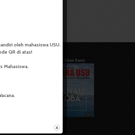
andiri oleh mahasiswa USU.
de QR di atas!
Terbitan Kami
rs Mahasiswa.
Wacana.