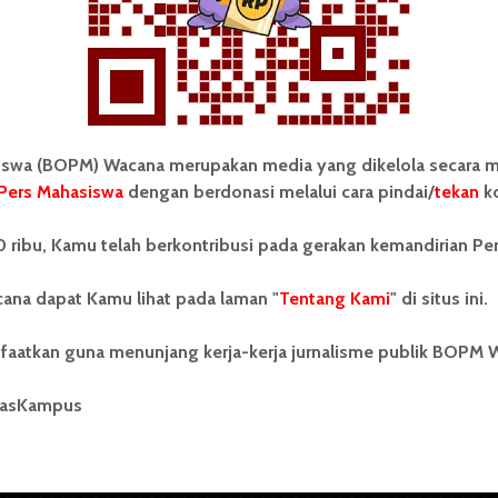
wa (BOPM) Wacana merupakan media yang dikelola secara m
Pers Mahasiswa
dengan berdonasi melalui cara pindai/
tekan
ko
tonom Pers Mahasiswa (BOPM)
Tentang Kami
 ribu, Kamu telah berkontribusi pada gerakan kemandirian Pe
merupakan pers mahasiswa
iri di luar kampus dan dikelola
Kontribusi
andiri oleh mahasiswa
ana dapat Kamu lihat pada laman "
Tentang Kami
" di situs ini.
tas Sumatera Utara (USU).
Info Iklan
nya BOPM Wacana merupakan
faatkan guna menunjang kerja-kerja jurnalisme publik BOPM 
tu Unit Kegiatan Mahasiswa
Pedoman Media Siber
 Universitas Sumatera Utara
nama Pers Mahasiswa SUARA
masKampus
Kode Etik Jurnalistik
berdiri pada 1 Juli 1995.
WartaWacana