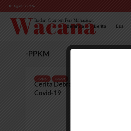
10 Agustus 2026
Beranda
Berita
Esai
-PPKM
DIALOG
RAGAM
Cerita Debra Alami Sesaknya
Covid-19