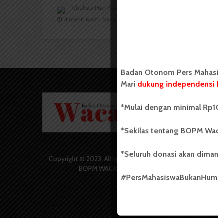
Chalista Putri Nadila
20 Agustus 2021
4 menit waktu baca
Badan Otonom Pers Mahasis
Mari
dukung independensi 
Badan O
*Mulai dengan minimal Rp10
Wacana 
yang berd
secara m
*Sekilas tentang BOPM Wac
Universi
Sebelum
*Seluruh donasi akan diman
salah sa
Copyright © 2023. All rights reserved
(UKM) di
BOPM WACANA.
dengan 
#PersMahasiswaBukanHu
USU yang 