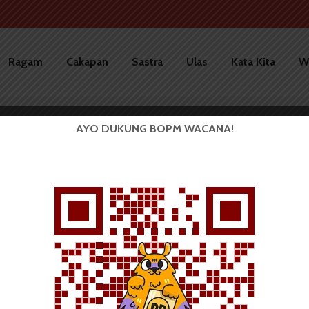
Ragam
Cakapan
Sastra
Ulas
Kata Kita
W
AYO DUKUNG BOPM WACANA!