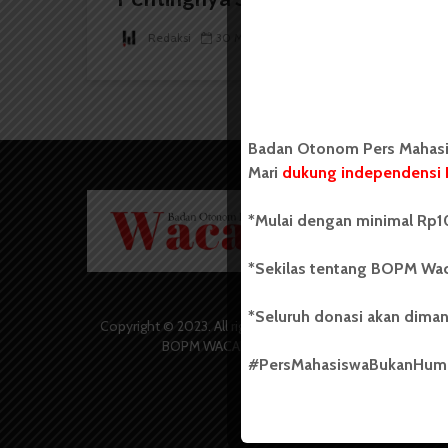
Redaksi
30 Mei 2024
2 menit waktu baca
Badan Otonom Pers Mahasis
Mari
dukung independensi 
Badan O
*Mulai dengan minimal Rp10
Wacana 
yang berd
secara m
*Sekilas tentang BOPM Wac
Universi
Sebelum
*Seluruh donasi akan diman
salah sa
Copyright © 2023. All rights reserved
(UKM) di
BOPM WACANA.
dengan 
#PersMahasiswaBukanHu
USU yang 