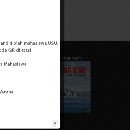
andiri oleh mahasiswa USU.
de QR di atas!
Terbitan Kami
rs Mahasiswa.
Wacana.