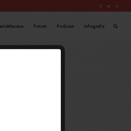
artaWacana
Potret
Podcast
Infografis