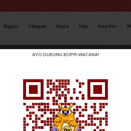
Ragam
Cakapan
Sastra
Ulas
Kata Kita
W
AYO DUKUNG BOPM WACANA!