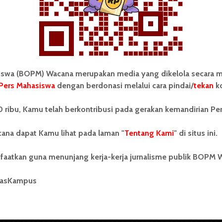
wa (BOPM) Wacana merupakan media yang dikelola secara m
Pers Mahasiswa
dengan berdonasi melalui cara pindai/
tekan
ko
tonom Pers Mahasiswa (BOPM)
Tentang Kami
 ribu, Kamu telah berkontribusi pada gerakan kemandirian Pe
merupakan pers mahasiswa
iri di luar kampus dan dikelola
Kontribusi
andiri oleh mahasiswa
ana dapat Kamu lihat pada laman "
Tentang Kami
" di situs ini.
tas Sumatera Utara (USU).
Info Iklan
nya BOPM Wacana merupakan
faatkan guna menunjang kerja-kerja jurnalisme publik BOPM 
tu Unit Kegiatan Mahasiswa
Pedoman Media Siber
 Universitas Sumatera Utara
nama Pers Mahasiswa SUARA
masKampus
Kode Etik Jurnalistik
berdiri pada 1 Juli 1995.
WartaWacana