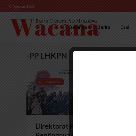
8 Agustus 2026
Beranda
Berita
Esai
-PP LHKPN
BERITA KAMPUS
Direktorat PP LHKPN KPK RI:
Pentingnya Sosialisasi...