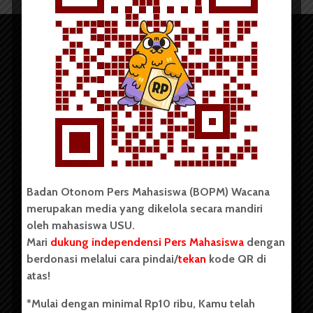
Copyright © 2023. All rights reserved BOPM WACANA.
Badan Otonom Pers Mahasiswa (BOPM) Wacana
merupakan media yang dikelola secara mandiri
Badan Otonom Pers Mahasiswa (BOPM) Wacana merupakan
oleh mahasiswa USU.
pers mahasiswa yang berdiri di luar kampus dan dikelola
Mari
dukung independensi Pers Mahasiswa
dengan
secara mandiri oleh mahasiswa Universitas Sumatera Utara
(USU). Sebelumnya BOPM Wacana merupakan salah satu
berdonasi melalui cara pindai/
tekan
kode QR di
Unit Kegiatan Mahasiswa (UKM) di Universitas Sumatera
atas!
Utara dengan nama Pers Mahasiswa SUARA USU yang
berdiri pada 1 Juli 1995.
*Mulai dengan minimal Rp10 ribu, Kamu telah