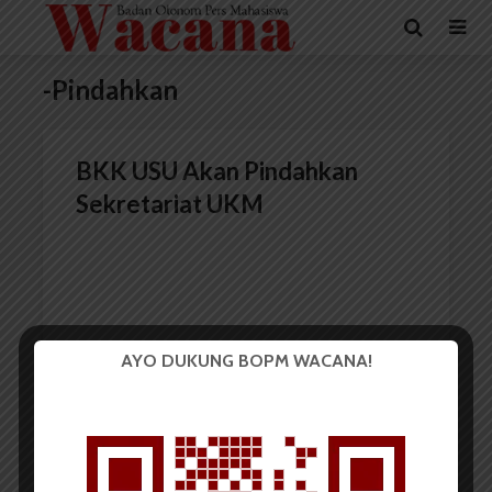
-Pindahkan
BKK USU Akan Pindahkan
Sekretariat UKM
AYO DUKUNG BOPM WACANA!
Redaksi
17 Januari 2015
2 menit waktu baca