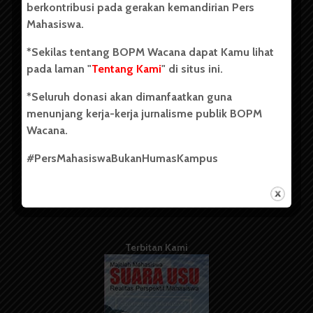
berkontribusi pada gerakan kemandirian Pers
Mahasiswa.
Tentang Kami
*Sekilas tentang BOPM Wacana dapat Kamu lihat
pada laman "
Tentang Kami
" di situs ini.
Kontribusi
*Seluruh donasi akan dimanfaatkan guna
Info Iklan
menunjang kerja-kerja jurnalisme publik BOPM
Pedoman Media Siber
Wacana.
Kode Etik Jurnalistik
#PersMahasiswaBukanHumasKampus
WartaWacana
Terbitan Kami