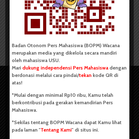
Redaksi
27 Februari 2023
2 menit waktu baca
Badan Otonom Pers Mahasiswa (BOPM) Wacana
merupakan media yang dikelola secara mandiri
oleh mahasiswa USU.
Mari
dukung independensi Pers Mahasiswa
dengan
berdonasi melalui cara pindai/
tekan
kode QR di
atas!
*Mulai dengan minimal Rp10 ribu, Kamu telah
berkontribusi pada gerakan kemandirian Pers
Mahasiswa.
*Sekilas tentang BOPM Wacana dapat Kamu lihat
pada laman "
Tentang Kami
" di situs ini.
Copyright © 2023. All rights reserved BOPM WACANA.