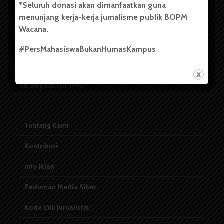
*Seluruh donasi akan dimanfaatkan guna
menunjang kerja-kerja jurnalisme publik BOPM
Badan Otonom Pers Mahasiswa (BOPM) Wacana merupakan
Wacana.
pers mahasiswa yang berdiri di luar kampus dan dikelola
secara mandiri oleh mahasiswa Universitas Sumatera Utara
#PersMahasiswaBukanHumasKampus
(USU). Sebelumnya BOPM Wacana merupakan salah satu
Unit Kegiatan Mahasiswa (UKM) di Universitas Sumatera
Utara dengan nama Pers Mahasiswa SUARA USU yang
berdiri pada 1 Juli 1995.
Tentang Kami
Kontribusi
Info Iklan
Pedoman Media Siber
Kode Etik Jurnalistik