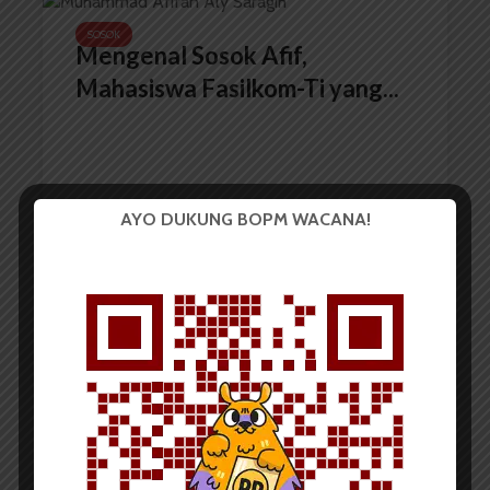
SOSOK
Mengenal Sosok Afif,
Mahasiswa Fasilkom-Ti yang...
AYO DUKUNG BOPM WACANA!
Redaksi
13 November 2023
4 menit waktu baca
BERITA KAMPUS
PKM Center USU Adakan
Workshop Pemantapan...