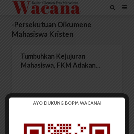
-Persekutuan Oikumene
Mahasiswa Kristen
Tumbuhkan Kejujuran
Mahasiswa, FKM Adakan...
AYO DUKUNG BOPM WACANA!
Redaksi
7 April 2017
2 menit waktu baca