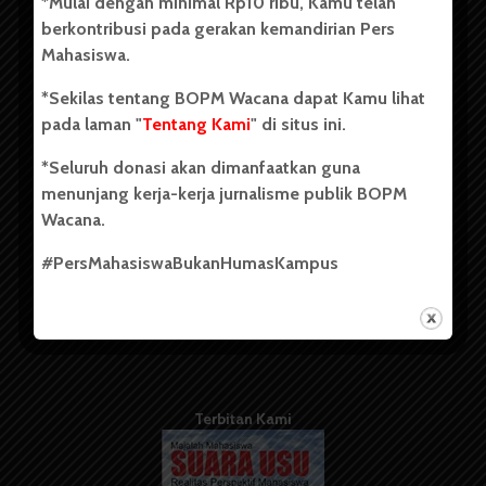
*Mulai dengan minimal Rp10 ribu, Kamu telah
berdiri pada 1 Juli 1995.
berkontribusi pada gerakan kemandirian Pers
Mahasiswa.
*Sekilas tentang BOPM Wacana dapat Kamu lihat
Tentang Kami
pada laman "
Tentang Kami
" di situs ini.
Kontribusi
*Seluruh donasi akan dimanfaatkan guna
Info Iklan
menunjang kerja-kerja jurnalisme publik BOPM
Wacana.
Pedoman Media Siber
#PersMahasiswaBukanHumasKampus
Kode Etik Jurnalistik
WartaWacana
Terbitan Kami