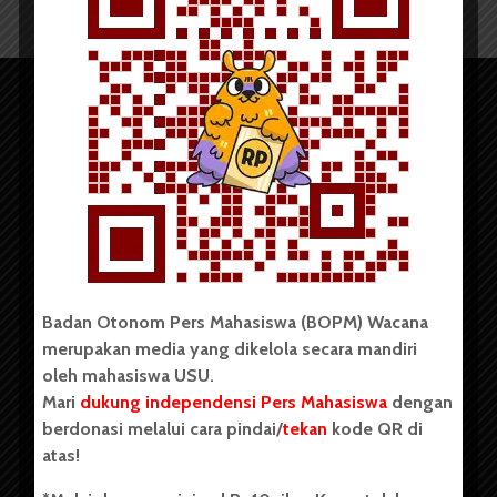
Copyright © 2023. All rights reserved BOPM WACANA.
Badan Otonom Pers Mahasiswa (BOPM) Wacana
merupakan media yang dikelola secara mandiri
oleh mahasiswa USU.
Badan Otonom Pers Mahasiswa (BOPM) Wacana merupakan
pers mahasiswa yang berdiri di luar kampus dan dikelola
Mari
dukung independensi Pers Mahasiswa
dengan
secara mandiri oleh mahasiswa Universitas Sumatera Utara
berdonasi melalui cara pindai/
tekan
kode QR di
(USU). Sebelumnya BOPM Wacana merupakan salah satu
atas!
Unit Kegiatan Mahasiswa (UKM) di Universitas Sumatera
Utara dengan nama Pers Mahasiswa SUARA USU yang