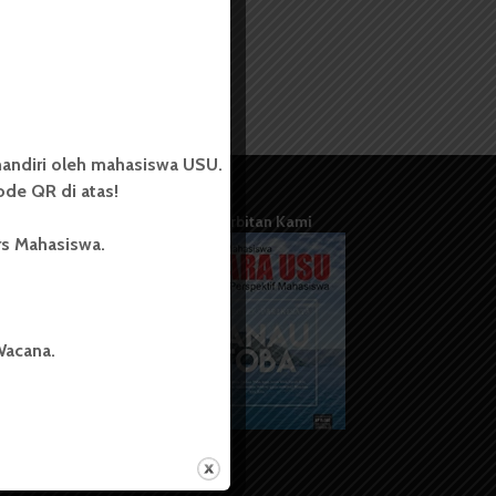
andiri oleh mahasiswa USU.
de QR di atas!
Terbitan Kami
rs Mahasiswa.
Wacana.