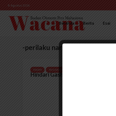
8 Agustus 2026
Beranda
Berita
Esai
-perilaku narsistik
RAGAM
TAHUKAH ANDA
Hindari Gashlighting!