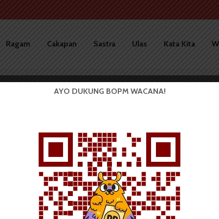
Ragam
Cakapan
Sastra
Ulas
Kata Kita
W
AYO DUKUNG BOPM WACANA!