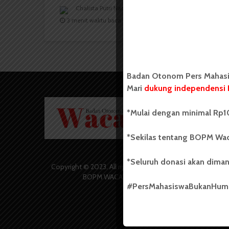
Chalista Putri Nadila
16 Juni 2022
3 menit waktu baca
Badan Otonom Pers Mahasis
Mari
dukung independensi 
Badan O
*Mulai dengan minimal Rp10
Wacana 
yang berd
secara m
*Sekilas tentang BOPM Wac
Universi
Sebelum
*Seluruh donasi akan diman
salah sa
Copyright © 2023. All rights reserved
(UKM) di
BOPM WACANA.
dengan 
#PersMahasiswaBukanHu
USU yang 