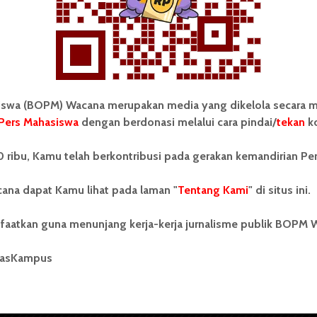
wa (BOPM) Wacana merupakan media yang dikelola secara m
Pers Mahasiswa
dengan berdonasi melalui cara pindai/
tekan
ko
tonom Pers Mahasiswa (BOPM)
Tentang Kami
 ribu, Kamu telah berkontribusi pada gerakan kemandirian Pe
merupakan pers mahasiswa
iri di luar kampus dan dikelola
Kontribusi
andiri oleh mahasiswa
ana dapat Kamu lihat pada laman "
Tentang Kami
" di situs ini.
tas Sumatera Utara (USU).
Info Iklan
nya BOPM Wacana merupakan
faatkan guna menunjang kerja-kerja jurnalisme publik BOPM 
tu Unit Kegiatan Mahasiswa
Pedoman Media Siber
 Universitas Sumatera Utara
nama Pers Mahasiswa SUARA
masKampus
Kode Etik Jurnalistik
berdiri pada 1 Juli 1995.
WartaWacana