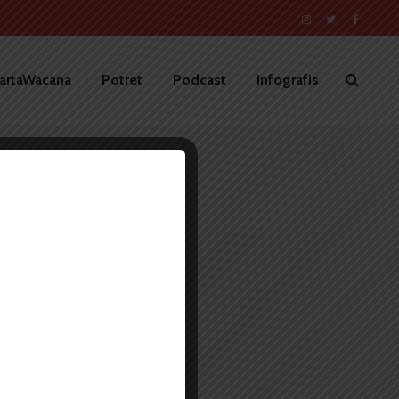
artaWacana
Potret
Podcast
Infografis