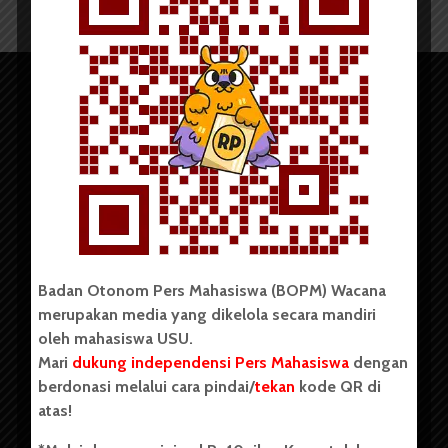
Copyright © 2023. All rights reserved BOPM WACANA.
Badan Otonom Pers Mahasiswa (BOPM) Wacana
merupakan media yang dikelola secara mandiri
oleh mahasiswa USU.
Badan Otonom Pers Mahasiswa (BOPM) Wacana merupakan
pers mahasiswa yang berdiri di luar kampus dan dikelola
Mari
dukung independensi Pers Mahasiswa
dengan
secara mandiri oleh mahasiswa Universitas Sumatera Utara
berdonasi melalui cara pindai/
tekan
kode QR di
(USU). Sebelumnya BOPM Wacana merupakan salah satu
atas!
Unit Kegiatan Mahasiswa (UKM) di Universitas Sumatera
Utara dengan nama Pers Mahasiswa SUARA USU yang