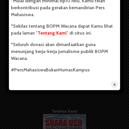
*Mulai dengan minimal Rp10 ribu, Kamu telah
berdiri pada 1 Juli 1995.
berkontribusi pada gerakan kemandirian Pers
Mahasiswa.
*Sekilas tentang BOPM Wacana dapat Kamu lihat
Tentang Kami
pada laman "
Tentang Kami
" di situs ini.
Kontribusi
*Seluruh donasi akan dimanfaatkan guna
Info Iklan
menunjang kerja-kerja jurnalisme publik BOPM
Wacana.
Pedoman Media Siber
#PersMahasiswaBukanHumasKampus
Kode Etik Jurnalistik
WartaWacana
Terbitan Kami