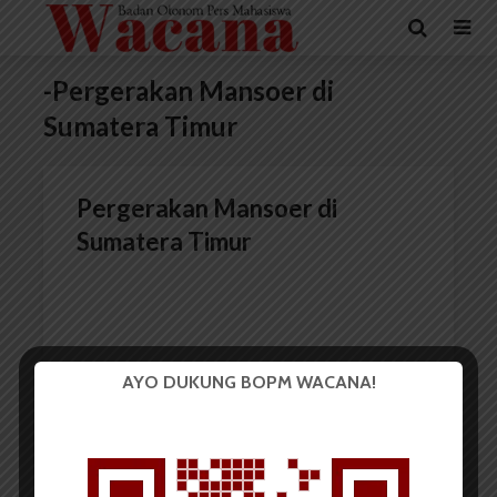
-Pergerakan Mansoer di
Sumatera Timur
Pergerakan Mansoer di
Sumatera Timur
AYO DUKUNG BOPM WACANA!
Redaksi
5 Desember 2014
9 menit waktu baca