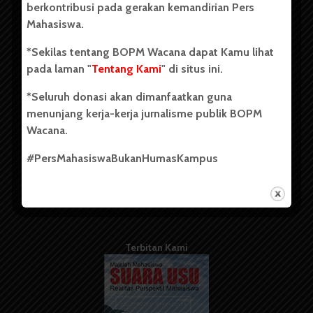
berkontribusi pada gerakan kemandirian Pers
Mahasiswa.
Tentang Kami
*Sekilas tentang BOPM Wacana dapat Kamu lihat
pada laman "
Tentang Kami
" di situs ini.
Kontribusi
*Seluruh donasi akan dimanfaatkan guna
Info Iklan
menunjang kerja-kerja jurnalisme publik BOPM
Pedoman Media Siber
Wacana.
Kode Etik Jurnalistik
#PersMahasiswaBukanHumasKampus
WartaWacana
Terbitan Kami