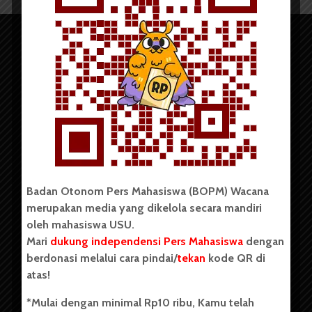
Copyright © 2023. All rights reserved BOPM WACANA.
Badan Otonom Pers Mahasiswa (BOPM) Wacana
merupakan media yang dikelola secara mandiri
Badan Otonom Pers Mahasiswa (BOPM) Wacana merupakan
oleh mahasiswa USU.
pers mahasiswa yang berdiri di luar kampus dan dikelola
Mari
dukung independensi Pers Mahasiswa
dengan
secara mandiri oleh mahasiswa Universitas Sumatera Utara
(USU). Sebelumnya BOPM Wacana merupakan salah satu
berdonasi melalui cara pindai/
tekan
kode QR di
Unit Kegiatan Mahasiswa (UKM) di Universitas Sumatera
atas!
Utara dengan nama Pers Mahasiswa SUARA USU yang
berdiri pada 1 Juli 1995.
*Mulai dengan minimal Rp10 ribu, Kamu telah