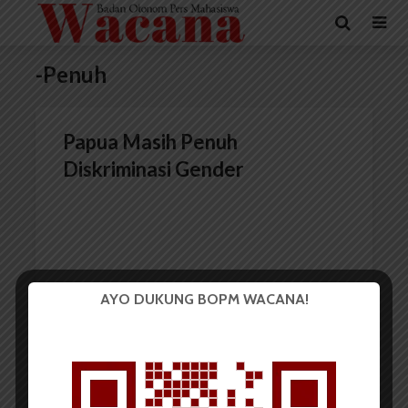
-Penuh
Papua Masih Penuh
Diskriminasi Gender
AYO DUKUNG BOPM WACANA!
Redaksi
3 Maret 2015
2 menit waktu baca