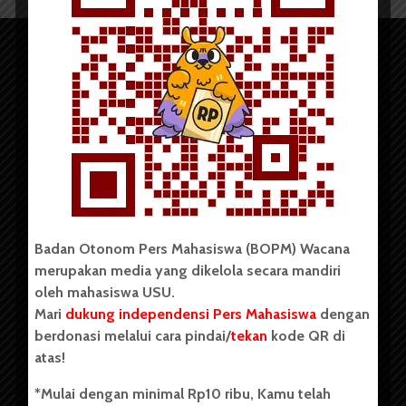
Copyright © 2023. All rights reserved BOPM WACANA.
Badan Otonom Pers Mahasiswa (BOPM) Wacana
merupakan media yang dikelola secara mandiri
Badan Otonom Pers Mahasiswa (BOPM) Wacana merupakan
oleh mahasiswa USU.
pers mahasiswa yang berdiri di luar kampus dan dikelola
Mari
dukung independensi Pers Mahasiswa
dengan
secara mandiri oleh mahasiswa Universitas Sumatera Utara
(USU). Sebelumnya BOPM Wacana merupakan salah satu
berdonasi melalui cara pindai/
tekan
kode QR di
Unit Kegiatan Mahasiswa (UKM) di Universitas Sumatera
atas!
Utara dengan nama Pers Mahasiswa SUARA USU yang
berdiri pada 1 Juli 1995.
*Mulai dengan minimal Rp10 ribu, Kamu telah