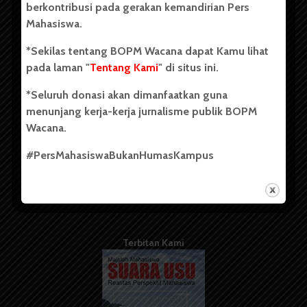
berkontribusi pada gerakan kemandirian Pers
Mahasiswa.
Tentang Kami
*Sekilas tentang BOPM Wacana dapat Kamu lihat
pada laman "
Tentang Kami
" di situs ini.
Kontribusi
*Seluruh donasi akan dimanfaatkan guna
Info Iklan
menunjang kerja-kerja jurnalisme publik BOPM
Pedoman Media Siber
Wacana.
Kode Etik Jurnalistik
#PersMahasiswaBukanHumasKampus
WartaWacana
Terbitan Kami