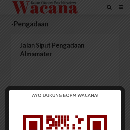
-Pengadaan
Jalan Siput Pengadaan
Almamater
AYO DUKUNG BOPM WACANA!
Redaksi
1 Desember 2014
7 menit waktu baca