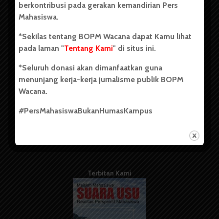
berkontribusi pada gerakan kemandirian Pers
Mahasiswa.
Tentang Kami
*Sekilas tentang BOPM Wacana dapat Kamu lihat
pada laman "
Tentang Kami
" di situs ini.
Kontribusi
*Seluruh donasi akan dimanfaatkan guna
Info Iklan
menunjang kerja-kerja jurnalisme publik BOPM
Pedoman Media Siber
Wacana.
Kode Etik Jurnalistik
#PersMahasiswaBukanHumasKampus
WartaWacana
Terbitan Kami