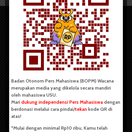
Copyright © 2023. All rights reserved BOPM WACANA.
Badan Otonom Pers Mahasiswa (BOPM) Wacana
merupakan media yang dikelola secara mandiri
Badan Otonom Pers Mahasiswa (BOPM) Wacana merupakan
oleh mahasiswa USU.
pers mahasiswa yang berdiri di luar kampus dan dikelola
Mari
dukung independensi Pers Mahasiswa
dengan
secara mandiri oleh mahasiswa Universitas Sumatera Utara
(USU). Sebelumnya BOPM Wacana merupakan salah satu
berdonasi melalui cara pindai/
tekan
kode QR di
Unit Kegiatan Mahasiswa (UKM) di Universitas Sumatera
atas!
Utara dengan nama Pers Mahasiswa SUARA USU yang
berdiri pada 1 Juli 1995.
*Mulai dengan minimal Rp10 ribu, Kamu telah