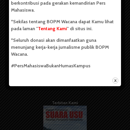
berkontribusi pada gerakan kemandirian Pers
Mahasiswa.
Tentang Kami
*Sekilas tentang BOPM Wacana dapat Kamu lihat
pada laman "
Tentang Kami
" di situs ini.
Kontribusi
*Seluruh donasi akan dimanfaatkan guna
Info Iklan
menunjang kerja-kerja jurnalisme publik BOPM
Pedoman Media Siber
Wacana.
Kode Etik Jurnalistik
#PersMahasiswaBukanHumasKampus
WartaWacana
Terbitan Kami