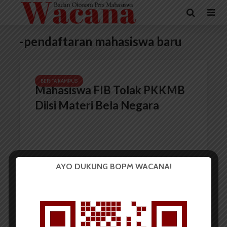
-pendaftaran mahasiswa baru
BERITA KAMPUS
Mahasiswa FIB Tolak PKKMB
Diisi Materi Bela Negara
AYO DUKUNG BOPM WACANA!
Redaksi
25 Juli 2017
2 menit waktu baca