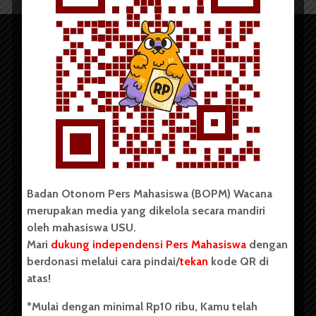
Copyright © 2023. All rights reserved BOPM WACANA.
Badan Otonom Pers Mahasiswa (BOPM) Wacana
merupakan media yang dikelola secara mandiri
Badan Otonom Pers Mahasiswa (BOPM) Wacana merupakan
oleh mahasiswa USU.
pers mahasiswa yang berdiri di luar kampus dan dikelola
Mari
dukung independensi Pers Mahasiswa
dengan
secara mandiri oleh mahasiswa Universitas Sumatera Utara
(USU). Sebelumnya BOPM Wacana merupakan salah satu
berdonasi melalui cara pindai/
tekan
kode QR di
Unit Kegiatan Mahasiswa (UKM) di Universitas Sumatera
atas!
Utara dengan nama Pers Mahasiswa SUARA USU yang
berdiri pada 1 Juli 1995.
*Mulai dengan minimal Rp10 ribu, Kamu telah