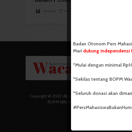
Redaksi
9 Mei 2026
2 menit waktu baca
Badan Otonom Pers Mahasis
Mari
dukung independensi 
Badan O
*Mulai dengan minimal Rp10
Wacana 
yang berd
secara m
*Sekilas tentang BOPM Wac
Universi
Sebelum
*Seluruh donasi akan diman
salah sa
Copyright © 2023. All rights reserved
(UKM) di
BOPM WACANA.
dengan 
#PersMahasiswaBukanHu
USU yang 