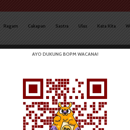
Ragam
Cakapan
Sastra
Ulas
Kata Kita
W
AYO DUKUNG BOPM WACANA!