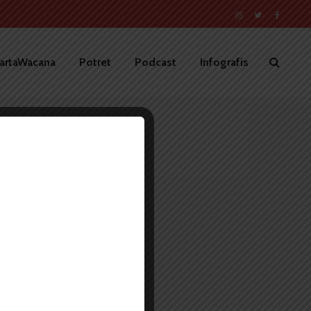
artaWacana
Potret
Podcast
Infografis