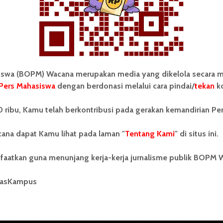
wa (BOPM) Wacana merupakan media yang dikelola secara m
Pers Mahasiswa
dengan berdonasi melalui cara pindai/
tekan
ko
tonom Pers Mahasiswa (BOPM)
Tentang Kami
 ribu, Kamu telah berkontribusi pada gerakan kemandirian Pe
merupakan pers mahasiswa
iri di luar kampus dan dikelola
Kontribusi
andiri oleh mahasiswa
ana dapat Kamu lihat pada laman "
Tentang Kami
" di situs ini.
tas Sumatera Utara (USU).
Info Iklan
nya BOPM Wacana merupakan
faatkan guna menunjang kerja-kerja jurnalisme publik BOPM 
tu Unit Kegiatan Mahasiswa
Pedoman Media Siber
 Universitas Sumatera Utara
nama Pers Mahasiswa SUARA
masKampus
Kode Etik Jurnalistik
berdiri pada 1 Juli 1995.
WartaWacana