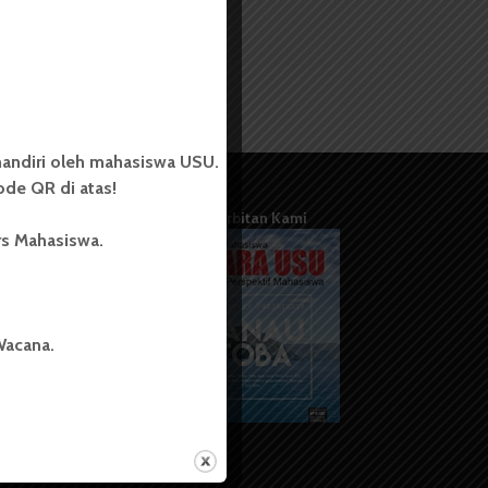
andiri oleh mahasiswa USU.
de QR di atas!
Terbitan Kami
rs Mahasiswa.
Wacana.