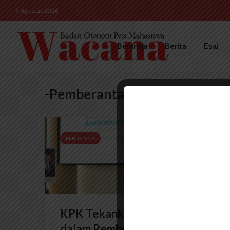
9 Agustus 2026
Beranda
Berita
Esai
-Pemberantasan korupsi
BERITA KOTA
KPK Tekankan Peran Pemuda
dalam Pemberantasan...