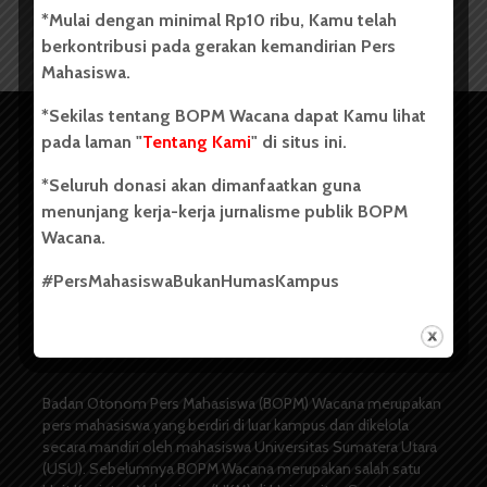
*Mulai dengan minimal Rp10 ribu, Kamu telah
berkontribusi pada gerakan kemandirian Pers
Mahasiswa.
*Sekilas tentang BOPM Wacana dapat Kamu lihat
pada laman "
Tentang Kami
" di situs ini.
*Seluruh donasi akan dimanfaatkan guna
menunjang kerja-kerja jurnalisme publik BOPM
Wacana.
#PersMahasiswaBukanHumasKampus
Copyright © 2023. All rights reserved BOPM WACANA.
Badan Otonom Pers Mahasiswa (BOPM) Wacana merupakan
pers mahasiswa yang berdiri di luar kampus dan dikelola
secara mandiri oleh mahasiswa Universitas Sumatera Utara
(USU). Sebelumnya BOPM Wacana merupakan salah satu