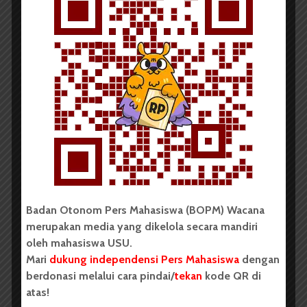
Redaksi
7 Januari 2018
2 menit waktu baca
WD III Vakumkan Pema FMIPA
Badan Otonom Pers Mahasiswa (BOPM) Wacana
merupakan media yang dikelola secara mandiri
oleh mahasiswa USU.
Mari
dukung independensi Pers Mahasiswa
dengan
berdonasi melalui cara pindai/
tekan
kode QR di
atas!
Redaksi
6 Desember 2014
2 menit waktu baca