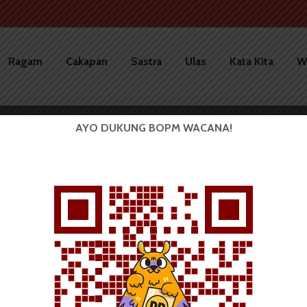
Ragam
Cakapan
Sastra
Ulas
Kata Kita
W
AYO DUKUNG BOPM WACANA!
BERITA KAMPUS
MPMF Targetkan LPJ FMIPA
Pertengahan Maret