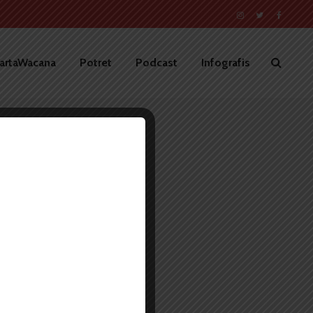
artaWacana
Potret
Podcast
Infografis