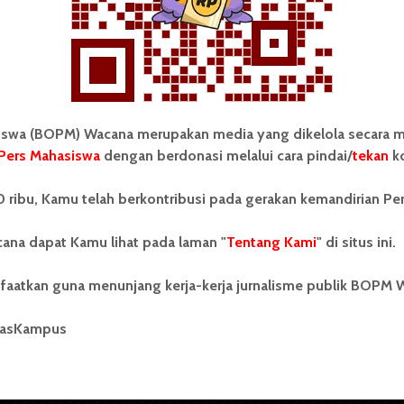
Redaksi
24 Februari 2018
1 menit waktu baca
wa (BOPM) Wacana merupakan media yang dikelola secara m
Pers Mahasiswa
dengan berdonasi melalui cara pindai/
tekan
ko
tonom Pers Mahasiswa (BOPM)
Tentang Kami
 ribu, Kamu telah berkontribusi pada gerakan kemandirian Pe
merupakan pers mahasiswa
iri di luar kampus dan dikelola
Kontribusi
andiri oleh mahasiswa
ana dapat Kamu lihat pada laman "
Tentang Kami
" di situs ini.
tas Sumatera Utara (USU).
Info Iklan
nya BOPM Wacana merupakan
faatkan guna menunjang kerja-kerja jurnalisme publik BOPM 
tu Unit Kegiatan Mahasiswa
Pedoman Media Siber
 Universitas Sumatera Utara
nama Pers Mahasiswa SUARA
masKampus
Kode Etik Jurnalistik
berdiri pada 1 Juli 1995.
WartaWacana