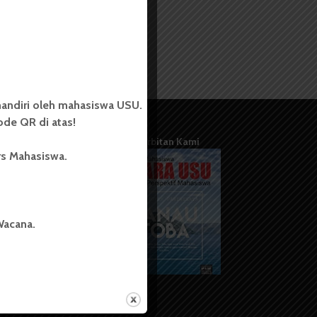
andiri oleh mahasiswa USU.
de QR di atas!
Terbitan Kami
rs Mahasiswa.
Wacana.