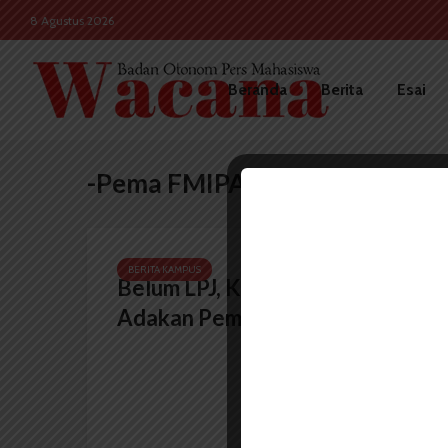
8 Agustus 2026
Beranda
Berita
Esai
-Pema FMIPA USU
BERITA KAMPUS
Belum LPJ, KPU FMIPA akan
Adakan Pemira 2018