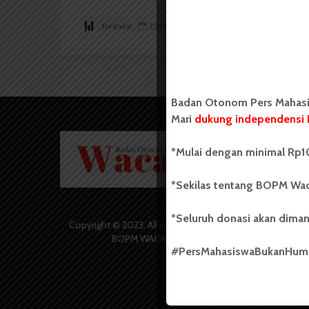
Redaksi
25 Februari 2018
2 menit waktu baca
Badan Otonom Pers Mahasis
Mari
dukung independensi 
Badan O
*Mulai dengan minimal Rp10
Wacana 
yang berd
secara m
*Sekilas tentang BOPM Wac
Universi
Sebelum
*Seluruh donasi akan diman
salah sa
Copyright © 2023. All rights reserved
(UKM) di
BOPM WACANA.
dengan 
#PersMahasiswaBukanHu
USU yang 