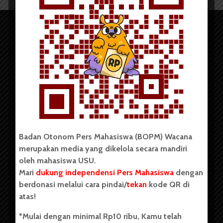
Copyright © 2023. All rights reserved BOPM WACANA.
Badan Otonom Pers Mahasiswa (BOPM) Wacana
merupakan media yang dikelola secara mandiri
Badan Otonom Pers Mahasiswa (BOPM) Wacana merupakan
oleh mahasiswa USU.
pers mahasiswa yang berdiri di luar kampus dan dikelola
Mari
dukung independensi Pers Mahasiswa
dengan
secara mandiri oleh mahasiswa Universitas Sumatera Utara
(USU). Sebelumnya BOPM Wacana merupakan salah satu
berdonasi melalui cara pindai/
tekan
kode QR di
Unit Kegiatan Mahasiswa (UKM) di Universitas Sumatera
atas!
Utara dengan nama Pers Mahasiswa SUARA USU yang
berdiri pada 1 Juli 1995.
*Mulai dengan minimal Rp10 ribu, Kamu telah