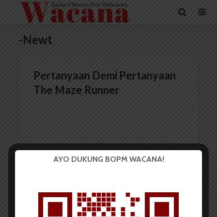
-Newt
Pertanyaan Demi Pertanyaan
The Maze Runner
AYO DUKUNG BOPM WACANA!
Redaksi
26 Oktober 2014
4 menit waktu baca