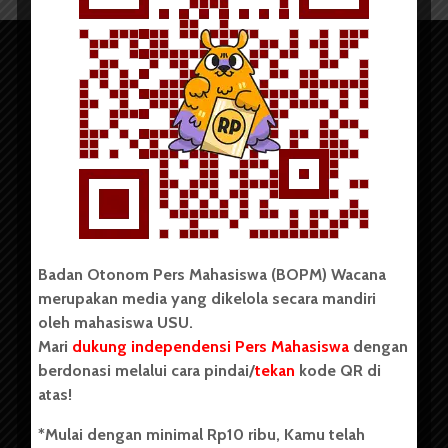
Copyright © 2023. All rights reserved BOPM WACANA.
Badan Otonom Pers Mahasiswa (BOPM) Wacana
merupakan media yang dikelola secara mandiri
Badan Otonom Pers Mahasiswa (BOPM) Wacana merupakan
oleh mahasiswa USU.
pers mahasiswa yang berdiri di luar kampus dan dikelola
Mari
dukung independensi Pers Mahasiswa
dengan
secara mandiri oleh mahasiswa Universitas Sumatera Utara
(USU). Sebelumnya BOPM Wacana merupakan salah satu
berdonasi melalui cara pindai/
tekan
kode QR di
Unit Kegiatan Mahasiswa (UKM) di Universitas Sumatera
atas!
Utara dengan nama Pers Mahasiswa SUARA USU yang
berdiri pada 1 Juli 1995.
*Mulai dengan minimal Rp10 ribu, Kamu telah