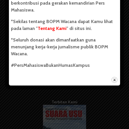
berkontribusi pada gerakan kemandirian Pers
Mahasiswa.
Tentang Kami
*Sekilas tentang BOPM Wacana dapat Kamu lihat
pada laman "
Tentang Kami
" di situs ini.
Kontribusi
*Seluruh donasi akan dimanfaatkan guna
Info Iklan
menunjang kerja-kerja jurnalisme publik BOPM
Pedoman Media Siber
Wacana.
Kode Etik Jurnalistik
#PersMahasiswaBukanHumasKampus
WartaWacana
Terbitan Kami