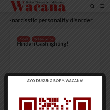
-narcisstic personality disorder
RAGAM
TAHUKAH ANDA
Hindari Gashlighting!
AYO DUKUNG BOPM WACANA!
Chalista Putri Nadila
16 Juni 2022
3 menit waktu baca