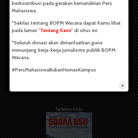
berkontribusi pada gerakan kemandirian Pers
Mahasiswa.
Tentang Kami
*Sekilas tentang BOPM Wacana dapat Kamu lihat
pada laman "
Tentang Kami
" di situs ini.
Kontribusi
*Seluruh donasi akan dimanfaatkan guna
Info Iklan
menunjang kerja-kerja jurnalisme publik BOPM
Pedoman Media Siber
Wacana.
Kode Etik Jurnalistik
#PersMahasiswaBukanHumasKampus
WartaWacana
Terbitan Kami