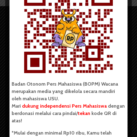
Copyright © 2023. All rights reserved BOPM WACANA.
Badan Otonom Pers Mahasiswa (BOPM) Wacana
merupakan media yang dikelola secara mandiri
Badan Otonom Pers Mahasiswa (BOPM) Wacana merupakan
oleh mahasiswa USU.
pers mahasiswa yang berdiri di luar kampus dan dikelola
Mari
dukung independensi Pers Mahasiswa
dengan
secara mandiri oleh mahasiswa Universitas Sumatera Utara
(USU). Sebelumnya BOPM Wacana merupakan salah satu
berdonasi melalui cara pindai/
tekan
kode QR di
Unit Kegiatan Mahasiswa (UKM) di Universitas Sumatera
atas!
Utara dengan nama Pers Mahasiswa SUARA USU yang
berdiri pada 1 Juli 1995.
*Mulai dengan minimal Rp10 ribu, Kamu telah