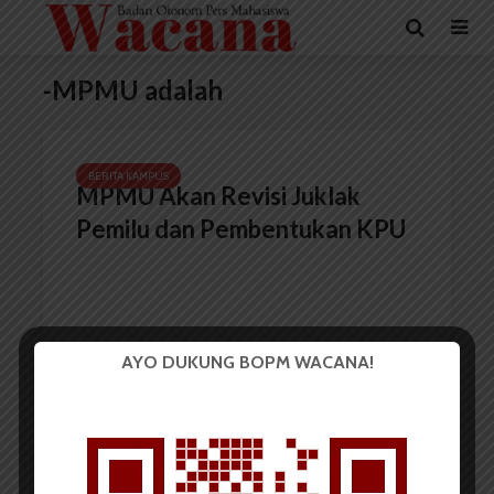
-MPMU adalah
BERITA KAMPUS
MPMU Akan Revisi Juklak
Pemilu dan Pembentukan KPU
AYO DUKUNG BOPM WACANA!
Redaksi
26 Juli 2017
2 menit waktu baca