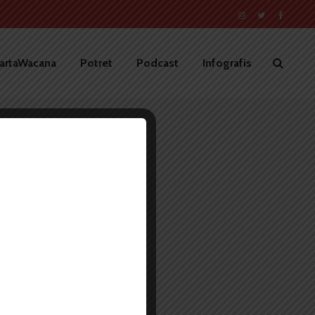
artaWacana
Potret
Podcast
Infografis