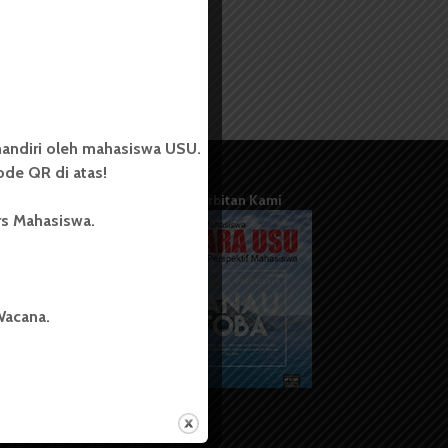
andiri oleh mahasiswa USU.
de QR di atas!
Terbitan Kami
rs Mahasiswa.
Wacana.