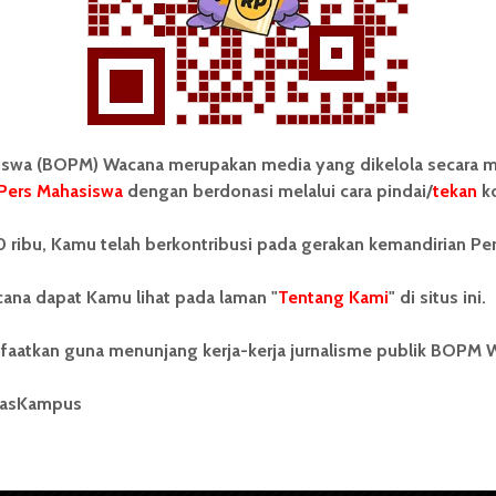
wa (BOPM) Wacana merupakan media yang dikelola secara m
Pers Mahasiswa
dengan berdonasi melalui cara pindai/
tekan
ko
tonom Pers Mahasiswa (BOPM)
Tentang Kami
 ribu, Kamu telah berkontribusi pada gerakan kemandirian Pe
merupakan pers mahasiswa
iri di luar kampus dan dikelola
Kontribusi
andiri oleh mahasiswa
ana dapat Kamu lihat pada laman "
Tentang Kami
" di situs ini.
tas Sumatera Utara (USU).
Info Iklan
nya BOPM Wacana merupakan
faatkan guna menunjang kerja-kerja jurnalisme publik BOPM 
tu Unit Kegiatan Mahasiswa
Pedoman Media Siber
 Universitas Sumatera Utara
nama Pers Mahasiswa SUARA
masKampus
Kode Etik Jurnalistik
berdiri pada 1 Juli 1995.
WartaWacana