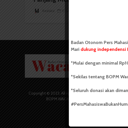
Redaksi
17 Juni 2026
20 menit waktu baca
Badan Otonom Pers Mahasis
Mari
dukung independensi 
Badan O
*Mulai dengan minimal Rp10
Wacana 
yang berd
secara m
*Sekilas tentang BOPM Wac
Universi
Sebelum
*Seluruh donasi akan diman
salah sa
Copyright © 2023. All rights reserved
(UKM) di
BOPM WACANA.
dengan 
#PersMahasiswaBukanHu
USU yang 