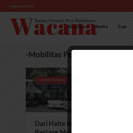
6 Agustus 2026
Beranda
Berita
Esai
-Mobilitas Perkotaan
LAPORAN PANJANG
Dari Halte ke Harapan: Jalan
Panjang Mebidang Menuju...