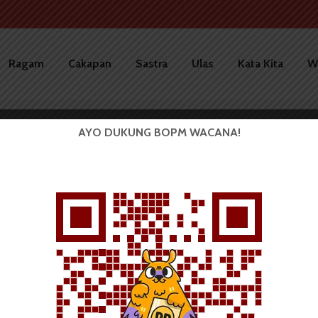
Ragam
Cakapan
Sastra
Ulas
Kata Kita
W
AYO DUKUNG BOPM WACANA!