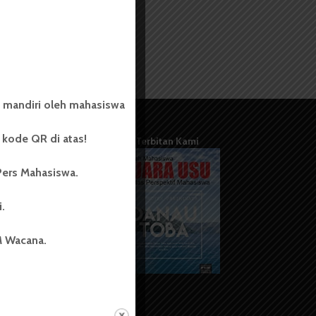
 mandiri oleh mahasiswa
kode QR di atas!
Terbitan Kami
Pers Mahasiswa.
i.
M Wacana.