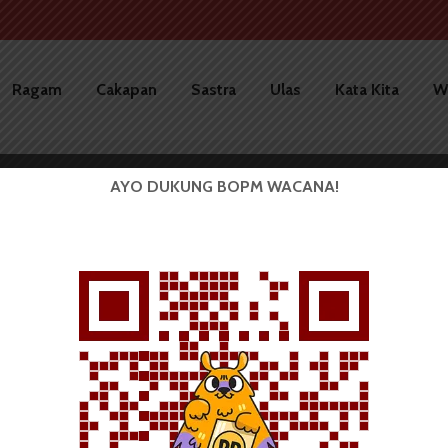
Ragam
Cakapan
Sastra
Ulas
Kata Kita
W
AYO DUKUNG BOPM WACANA!