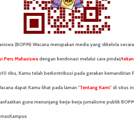
iswa (BOPM) Wacana merupakan media yang dikelola secara
i Pers Mahasiswa
dengan berdonasi melalui cara pindai/
tekan
tonom Pers Mahasiswa (BOPM)
Tentang Kami
merupakan pers mahasiswa
iri di luar kampus dan dikelola
Kontribusi
10 ribu, Kamu telah berkontribusi pada gerakan kemandirian 
andiri oleh mahasiswa
tas Sumatera Utara (USU).
Info Iklan
acana dapat Kamu lihat pada laman "
Tentang Kami
" di situs in
nya BOPM Wacana merupakan
tu Unit Kegiatan Mahasiswa
Pedoman Media Siber
anfaatkan guna menunjang kerja-kerja jurnalisme publik BOP
 Universitas Sumatera Utara
nama Pers Mahasiswa SUARA
Kode Etik Jurnalistik
berdiri pada 1 Juli 1995.
umasKampus
WartaWacana