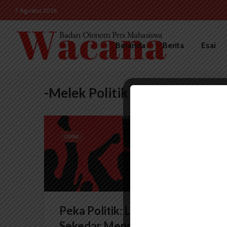
7 Agustus 2026
Beranda
Berita
Esai
-Melek Politik
OPINI
Peka Politik: Lebih dari
Sekedar Mengikuti Arus