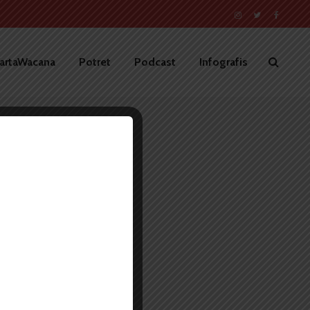
artaWacana
Potret
Podcast
Infografis