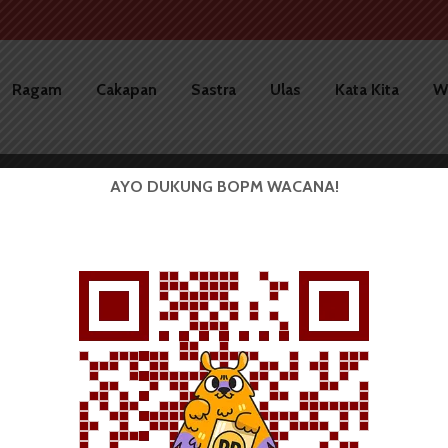
Ragam
Cakapan
Sastra
Ulas
Kata Kita
W
AYO DUKUNG BOPM WACANA!