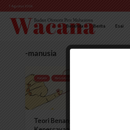
7 Agustus 2026
Beranda
Berita
Esai
-manusia
RAGAM
TAHUKAH ANDA
Teori Benang Merah:
Kepercayaan Takdir yang...