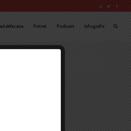
artaWacana
Potret
Podcast
Infografis