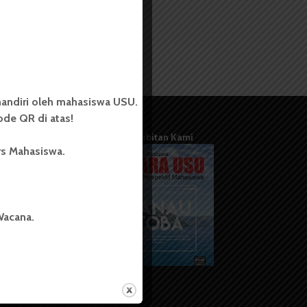
andiri oleh mahasiswa USU.
de QR di atas!
Terbitan Kami
rs Mahasiswa.
Wacana.