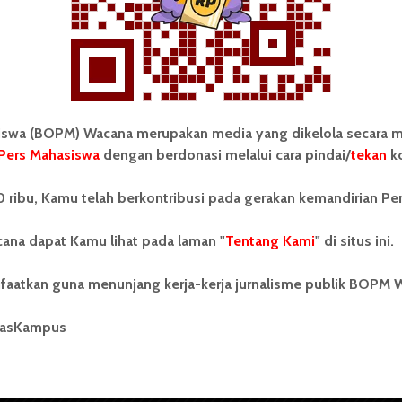
wa (BOPM) Wacana merupakan media yang dikelola secara m
Pers Mahasiswa
dengan berdonasi melalui cara pindai/
tekan
ko
tonom Pers Mahasiswa (BOPM)
Tentang Kami
 ribu, Kamu telah berkontribusi pada gerakan kemandirian Pe
merupakan pers mahasiswa
iri di luar kampus dan dikelola
Kontribusi
andiri oleh mahasiswa
ana dapat Kamu lihat pada laman "
Tentang Kami
" di situs ini.
tas Sumatera Utara (USU).
Info Iklan
nya BOPM Wacana merupakan
faatkan guna menunjang kerja-kerja jurnalisme publik BOPM 
tu Unit Kegiatan Mahasiswa
Pedoman Media Siber
 Universitas Sumatera Utara
nama Pers Mahasiswa SUARA
masKampus
Kode Etik Jurnalistik
berdiri pada 1 Juli 1995.
WartaWacana