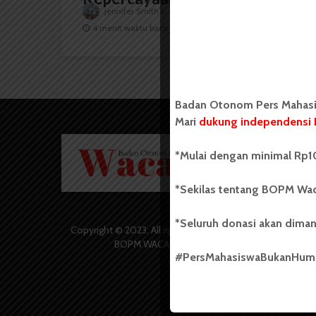
Jennifer Smith L. Tobing
8 Januari 2025
4 menit waktu baca
Badan Otonom Pers Mahasis
Mari
dukung independensi 
Badan O
*Mulai dengan minimal Rp10
Wacana 
yang berd
secara m
*Sekilas tentang BOPM Wac
Universi
Sebelum
*Seluruh donasi akan diman
salah sa
Copyright © 2023. All rights reserved
(UKM) di
BOPM WACANA.
dengan 
#PersMahasiswaBukanHu
USU yang 