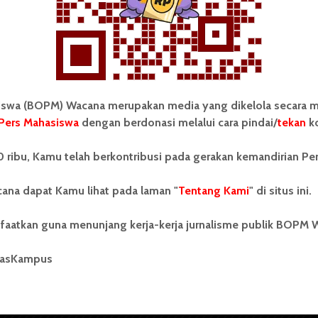
wa (BOPM) Wacana merupakan media yang dikelola secara m
Pers Mahasiswa
dengan berdonasi melalui cara pindai/
tekan
ko
tonom Pers Mahasiswa (BOPM)
Tentang Kami
 ribu, Kamu telah berkontribusi pada gerakan kemandirian Pe
merupakan pers mahasiswa
iri di luar kampus dan dikelola
Kontribusi
andiri oleh mahasiswa
ana dapat Kamu lihat pada laman "
Tentang Kami
" di situs ini.
tas Sumatera Utara (USU).
Info Iklan
nya BOPM Wacana merupakan
faatkan guna menunjang kerja-kerja jurnalisme publik BOPM 
tu Unit Kegiatan Mahasiswa
Pedoman Media Siber
 Universitas Sumatera Utara
nama Pers Mahasiswa SUARA
masKampus
Kode Etik Jurnalistik
berdiri pada 1 Juli 1995.
WartaWacana