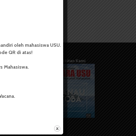
andiri oleh mahasiswa USU.
de QR di atas!
Terbitan Kami
rs Mahasiswa.
Wacana.