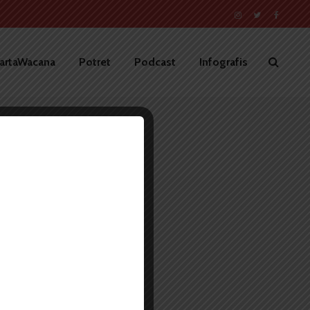
artaWacana
Potret
Podcast
Infografis