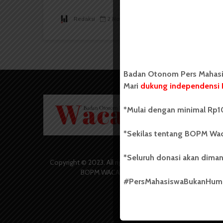
Redaksi
2 November 2014
1 menit waktu baca
Badan Otonom Pers Mahasis
Mari
dukung independensi 
Badan O
*Mulai dengan minimal Rp10
Wacana 
yang berd
secara m
*Sekilas tentang BOPM Wac
Universi
Sebelum
*Seluruh donasi akan diman
salah sa
Copyright © 2023. All rights reserved
(UKM) di
BOPM WACANA.
dengan 
#PersMahasiswaBukanHu
USU yang 