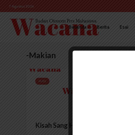
7 Agustus 2026
Beranda
Berita
Esai
-Makian
PUISI
Kisah Sang Hitam dan Makian