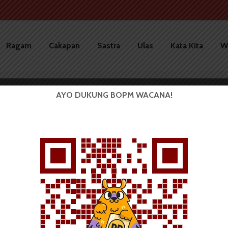
Ragam
Cakapan
Sastra
Ulas
Kata Kita
W
AYO DUKUNG BOPM WACANA!