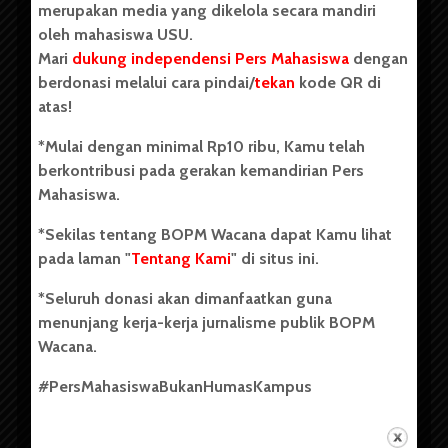
merupakan media yang dikelola secara mandiri
oleh mahasiswa USU.
Mari
dukung independensi Pers Mahasiswa
dengan
berdonasi melalui cara pindai/
tekan
kode QR di
Copyright © 2023. All rights reserved BOPM WACANA.
atas!
*Mulai dengan minimal Rp10 ribu, Kamu telah
berkontribusi pada gerakan kemandirian Pers
Badan Otonom Pers Mahasiswa (BOPM) Wacana merupakan
Mahasiswa.
pers mahasiswa yang berdiri di luar kampus dan dikelola
secara mandiri oleh mahasiswa Universitas Sumatera Utara
*Sekilas tentang BOPM Wacana dapat Kamu lihat
(USU). Sebelumnya BOPM Wacana merupakan salah satu
pada laman "
Tentang Kami
" di situs ini.
Unit Kegiatan Mahasiswa (UKM) di Universitas Sumatera
Utara dengan nama Pers Mahasiswa SUARA USU yang
*Seluruh donasi akan dimanfaatkan guna
berdiri pada 1 Juli 1995.
menunjang kerja-kerja jurnalisme publik BOPM
Wacana.
Tentang Kami
#PersMahasiswaBukanHumasKampus
Kontribusi