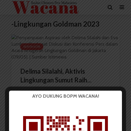
-Lingkungan Goldman 2023
BERITA KOTA
Delima Silalahi, Aktivis
Lingkungan Sumut Raih...
AYO DUKUNG BOPM WACANA!
Redaksi
13 Mei 2023
2 menit waktu baca