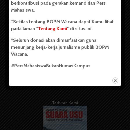
berkontribusi pada gerakan kemandirian Pers
Mahasiswa.
Tentang Kami
*Sekilas tentang BOPM Wacana dapat Kamu lihat
pada laman "
Tentang Kami
" di situs ini.
Kontribusi
*Seluruh donasi akan dimanfaatkan guna
Info Iklan
menunjang kerja-kerja jurnalisme publik BOPM
Pedoman Media Siber
Wacana.
Kode Etik Jurnalistik
#PersMahasiswaBukanHumasKampus
WartaWacana
Terbitan Kami