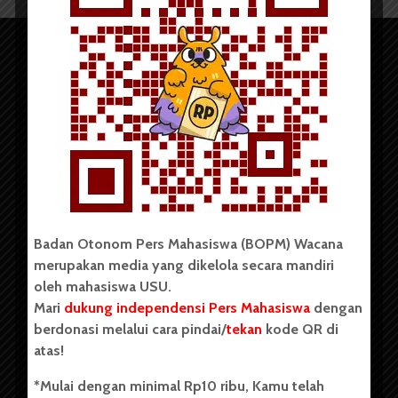
Copyright © 2023. All rights reserved BOPM WACANA.
Badan Otonom Pers Mahasiswa (BOPM) Wacana
merupakan media yang dikelola secara mandiri
Badan Otonom Pers Mahasiswa (BOPM) Wacana merupakan
oleh mahasiswa USU.
pers mahasiswa yang berdiri di luar kampus dan dikelola
Mari
dukung independensi Pers Mahasiswa
dengan
secara mandiri oleh mahasiswa Universitas Sumatera Utara
(USU). Sebelumnya BOPM Wacana merupakan salah satu
berdonasi melalui cara pindai/
tekan
kode QR di
Unit Kegiatan Mahasiswa (UKM) di Universitas Sumatera
atas!
Utara dengan nama Pers Mahasiswa SUARA USU yang
berdiri pada 1 Juli 1995.
*Mulai dengan minimal Rp10 ribu, Kamu telah