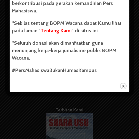
berkontribusi pada gerakan kemandirian Pers
Mahasiswa.
Tentang Kami
*Sekilas tentang BOPM Wacana dapat Kamu lihat
pada laman "
Tentang Kami
" di situs ini.
Kontribusi
*Seluruh donasi akan dimanfaatkan guna
Info Iklan
menunjang kerja-kerja jurnalisme publik BOPM
Pedoman Media Siber
Wacana.
Kode Etik Jurnalistik
#PersMahasiswaBukanHumasKampus
WartaWacana
Terbitan Kami