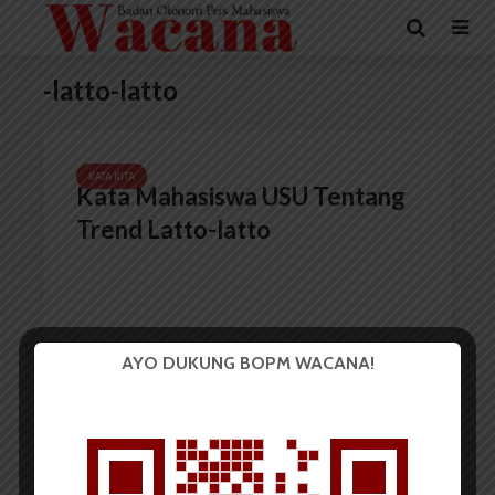
-latto-latto
KATA KITA
Kata Mahasiswa USU Tentang
Trend Latto-latto
AYO DUKUNG BOPM WACANA!
Ade Indah Hutasoit
17 Januari 2023
4 menit waktu baca