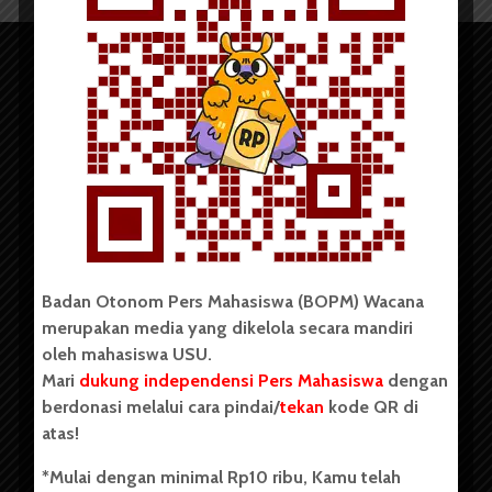
Copyright © 2023. All rights reserved BOPM WACANA.
Badan Otonom Pers Mahasiswa (BOPM) Wacana
merupakan media yang dikelola secara mandiri
Badan Otonom Pers Mahasiswa (BOPM) Wacana merupakan
oleh mahasiswa USU.
pers mahasiswa yang berdiri di luar kampus dan dikelola
Mari
dukung independensi Pers Mahasiswa
dengan
secara mandiri oleh mahasiswa Universitas Sumatera Utara
(USU). Sebelumnya BOPM Wacana merupakan salah satu
berdonasi melalui cara pindai/
tekan
kode QR di
Unit Kegiatan Mahasiswa (UKM) di Universitas Sumatera
atas!
Utara dengan nama Pers Mahasiswa SUARA USU yang
berdiri pada 1 Juli 1995.
*Mulai dengan minimal Rp10 ribu, Kamu telah