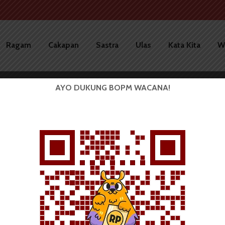
Ragam
Cakapan
Sastra
Ulas
Kata Kita
W
AYO DUKUNG BOPM WACANA!