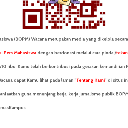
iswa (BOPM) Wacana merupakan media yang dikelola secara
i Pers Mahasiswa
dengan berdonasi melalui cara pindai/
tekan
tonom Pers Mahasiswa (BOPM)
Tentang Kami
merupakan pers mahasiswa
10 ribu, Kamu telah berkontribusi pada gerakan kemandirian 
iri di luar kampus dan dikelola
Kontribusi
andiri oleh mahasiswa
acana dapat Kamu lihat pada laman "
tas Sumatera Utara (USU).
Tentang Kami
" di situs in
Info Iklan
nya BOPM Wacana merupakan
tu Unit Kegiatan Mahasiswa
Pedoman Media Siber
anfaatkan guna menunjang kerja-kerja jurnalisme publik BOP
 Universitas Sumatera Utara
nama Pers Mahasiswa SUARA
Kode Etik Jurnalistik
umasKampus
berdiri pada 1 Juli 1995.
WartaWacana