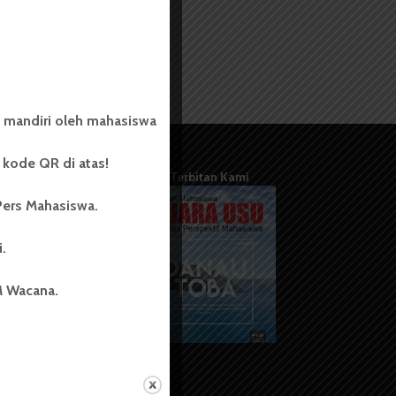
 mandiri oleh mahasiswa
kode QR di atas!
Terbitan Kami
Pers Mahasiswa.
i.
M Wacana.