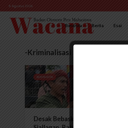
8 Agustus 2026
Beranda
Berita
Esai
-Kriminalisasi
BERITA KOTA
Desak Bebaskan Sorbatua
Siallagan, Ratusan Massa...