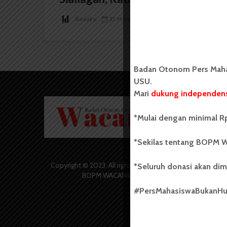
Redaksi
27 Maret 2024
1 menit waktu baca
Badan Otonom Pers Mahas
USU.
Mari
dukung independens
Badan O
Wacana 
*Mulai dengan minimal Rp
yang berd
secara m
*Sekilas tentang BOPM W
Universi
Sebelum
salah sa
Copyright © 2023. All rights reserved
*Seluruh donasi akan dim
(UKM) di
BOPM WACANA.
dengan 
#PersMahasiswaBukanH
USU yang 