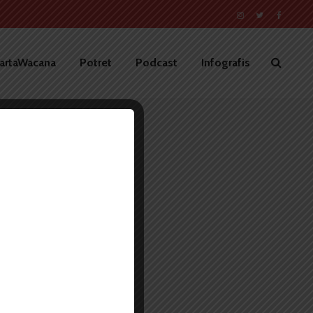
artaWacana
Potret
Podcast
Infografis