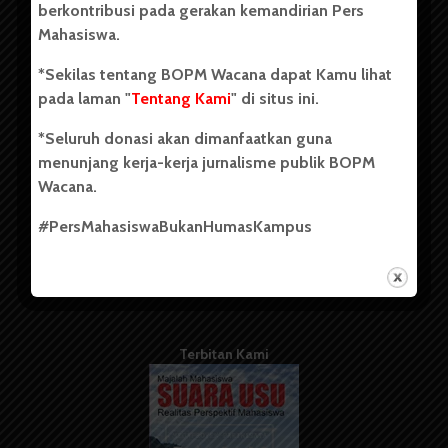
berkontribusi pada gerakan kemandirian Pers
Mahasiswa.
Tentang Kami
*Sekilas tentang BOPM Wacana dapat Kamu lihat
pada laman "
Tentang Kami
" di situs ini.
Kontribusi
*Seluruh donasi akan dimanfaatkan guna
Info Iklan
menunjang kerja-kerja jurnalisme publik BOPM
Pedoman Media Siber
Wacana.
Kode Etik Jurnalistik
#PersMahasiswaBukanHumasKampus
WartaWacana
Terbitan Kami