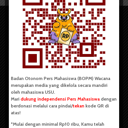
Copyright © 2023. All rights reserved BOPM WACANA.
Badan Otonom Pers Mahasiswa (BOPM) Wacana
merupakan media yang dikelola secara mandiri
Badan Otonom Pers Mahasiswa (BOPM) Wacana merupakan
oleh mahasiswa USU.
pers mahasiswa yang berdiri di luar kampus dan dikelola
Mari
dukung independensi Pers Mahasiswa
dengan
secara mandiri oleh mahasiswa Universitas Sumatera Utara
(USU). Sebelumnya BOPM Wacana merupakan salah satu
berdonasi melalui cara pindai/
tekan
kode QR di
Unit Kegiatan Mahasiswa (UKM) di Universitas Sumatera
atas!
Utara dengan nama Pers Mahasiswa SUARA USU yang
berdiri pada 1 Juli 1995.
*Mulai dengan minimal Rp10 ribu, Kamu telah