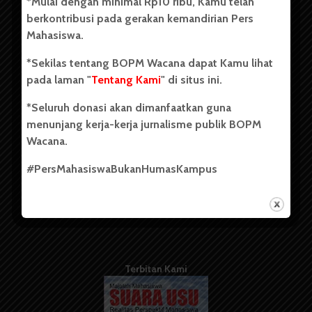
*Mulai dengan minimal Rp10 ribu, Kamu telah
berdiri pada 1 Juli 1995.
berkontribusi pada gerakan kemandirian Pers
Mahasiswa.
*Sekilas tentang BOPM Wacana dapat Kamu lihat
Tentang Kami
pada laman "
Tentang Kami
" di situs ini.
Kontribusi
*Seluruh donasi akan dimanfaatkan guna
Info Iklan
menunjang kerja-kerja jurnalisme publik BOPM
Wacana.
Pedoman Media Siber
#PersMahasiswaBukanHumasKampus
Kode Etik Jurnalistik
WartaWacana
Terbitan Kami