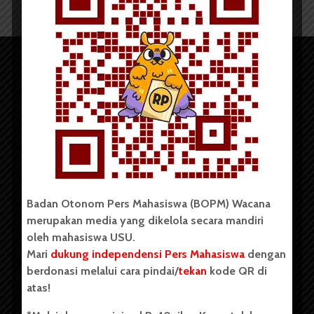
Copyright © 2023. All rights reserved BOPM WACANA.
Badan Otonom Pers Mahasiswa (BOPM) Wacana
merupakan media yang dikelola secara mandiri
oleh mahasiswa USU.
Badan Otonom Pers Mahasiswa (BOPM) Wacana merupakan
pers mahasiswa yang berdiri di luar kampus dan dikelola
Mari
dukung independensi Pers Mahasiswa
dengan
secara mandiri oleh mahasiswa Universitas Sumatera Utara
berdonasi melalui cara pindai/
tekan
kode QR di
(USU). Sebelumnya BOPM Wacana merupakan salah satu
atas!
Unit Kegiatan Mahasiswa (UKM) di Universitas Sumatera
Utara dengan nama Pers Mahasiswa SUARA USU yang