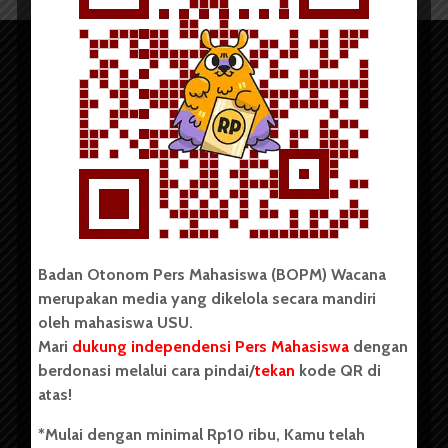
Copyright © 2023. All rights reserved BOPM WACANA.
Badan Otonom Pers Mahasiswa (BOPM) Wacana
merupakan media yang dikelola secara mandiri
Badan Otonom Pers Mahasiswa (BOPM) Wacana merupakan
oleh mahasiswa USU.
pers mahasiswa yang berdiri di luar kampus dan dikelola
Mari
dukung independensi Pers Mahasiswa
dengan
secara mandiri oleh mahasiswa Universitas Sumatera Utara
(USU). Sebelumnya BOPM Wacana merupakan salah satu
berdonasi melalui cara pindai/
tekan
kode QR di
Unit Kegiatan Mahasiswa (UKM) di Universitas Sumatera
atas!
Utara dengan nama Pers Mahasiswa SUARA USU yang
berdiri pada 1 Juli 1995.
*Mulai dengan minimal Rp10 ribu, Kamu telah