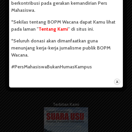
berkontribusi pada gerakan kemandirian Pers
Mahasiswa.
Tentang Kami
*Sekilas tentang BOPM Wacana dapat Kamu lihat
pada laman "
Tentang Kami
" di situs ini.
Kontribusi
*Seluruh donasi akan dimanfaatkan guna
Info Iklan
menunjang kerja-kerja jurnalisme publik BOPM
Pedoman Media Siber
Wacana.
Kode Etik Jurnalistik
#PersMahasiswaBukanHumasKampus
WartaWacana
Terbitan Kami