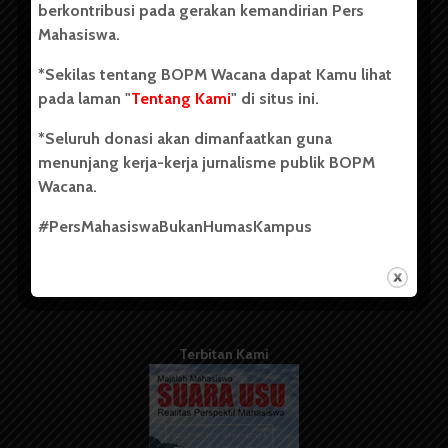
berkontribusi pada gerakan kemandirian Pers
Mahasiswa.
Tentang Kami
*Sekilas tentang BOPM Wacana dapat Kamu lihat
pada laman "
Tentang Kami
" di situs ini.
Kontribusi
*Seluruh donasi akan dimanfaatkan guna
Info Iklan
menunjang kerja-kerja jurnalisme publik BOPM
Pedoman Media Siber
Wacana.
Kode Etik Jurnalistik
#PersMahasiswaBukanHumasKampus
WartaWacana
Terbitan Kami