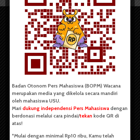
Copyright © 2023. All rights reserved BOPM WACANA.
Badan Otonom Pers Mahasiswa (BOPM) Wacana
merupakan media yang dikelola secara mandiri
Badan Otonom Pers Mahasiswa (BOPM) Wacana merupakan
oleh mahasiswa USU.
pers mahasiswa yang berdiri di luar kampus dan dikelola
Mari
dukung independensi Pers Mahasiswa
dengan
secara mandiri oleh mahasiswa Universitas Sumatera Utara
(USU). Sebelumnya BOPM Wacana merupakan salah satu
berdonasi melalui cara pindai/
tekan
kode QR di
Unit Kegiatan Mahasiswa (UKM) di Universitas Sumatera
atas!
Utara dengan nama Pers Mahasiswa SUARA USU yang
berdiri pada 1 Juli 1995.
*Mulai dengan minimal Rp10 ribu, Kamu telah