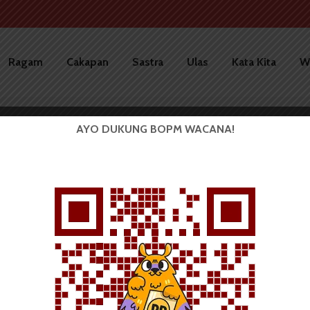
Ragam
Cakapan
Sastra
Ulas
Kata Kita
W
AYO DUKUNG BOPM WACANA!