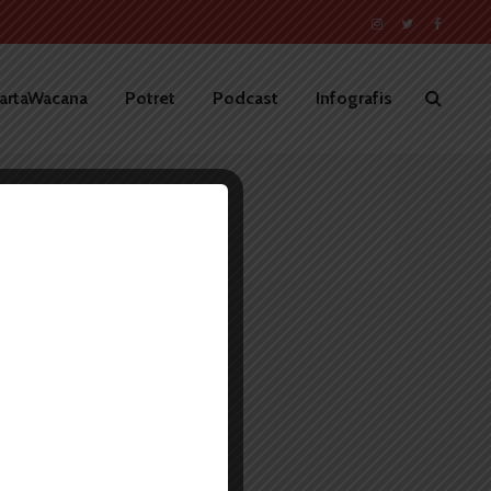
artaWacana
Potret
Podcast
Infografis