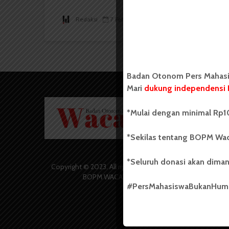
Redaksi
7 Februari 2023
6 menit waktu baca
Badan Otonom Pers Mahasis
Mari
dukung independensi 
Badan O
*Mulai dengan minimal Rp10
Wacana 
yang berd
secara m
*Sekilas tentang BOPM Wac
Universi
Sebelum
*Seluruh donasi akan diman
salah sa
Copyright © 2023. All rights reserved
(UKM) di
BOPM WACANA.
dengan 
#PersMahasiswaBukanHu
USU yang 