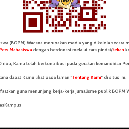
wa (BOPM) Wacana merupakan media yang dikelola secara m
Pers Mahasiswa
dengan berdonasi melalui cara pindai/
tekan
ko
tonom Pers Mahasiswa (BOPM)
Tentang Kami
 ribu, Kamu telah berkontribusi pada gerakan kemandirian Pe
merupakan pers mahasiswa
iri di luar kampus dan dikelola
Kontribusi
andiri oleh mahasiswa
ana dapat Kamu lihat pada laman "
Tentang Kami
" di situs ini.
tas Sumatera Utara (USU).
Info Iklan
nya BOPM Wacana merupakan
faatkan guna menunjang kerja-kerja jurnalisme publik BOPM 
tu Unit Kegiatan Mahasiswa
Pedoman Media Siber
 Universitas Sumatera Utara
nama Pers Mahasiswa SUARA
masKampus
Kode Etik Jurnalistik
berdiri pada 1 Juli 1995.
WartaWacana