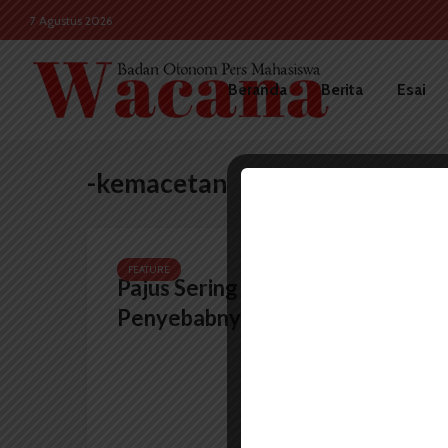
7 Agustus 2026
Beranda
Berita
Esai
-kemacetan
FEATURE
Pajus Sering Macet, ini
Penyebabnya