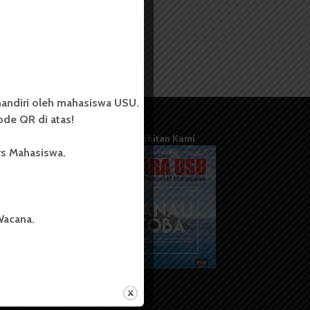
andiri oleh mahasiswa USU.
de QR di atas!
Terbitan Kami
rs Mahasiswa.
Wacana.