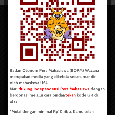
Copyright © 2023. All rights reserved BOPM WACANA.
Badan Otonom Pers Mahasiswa (BOPM) Wacana
merupakan media yang dikelola secara mandiri
Badan Otonom Pers Mahasiswa (BOPM) Wacana merupakan
oleh mahasiswa USU.
pers mahasiswa yang berdiri di luar kampus dan dikelola
Mari
dukung independensi Pers Mahasiswa
dengan
secara mandiri oleh mahasiswa Universitas Sumatera Utara
(USU). Sebelumnya BOPM Wacana merupakan salah satu
berdonasi melalui cara pindai/
tekan
kode QR di
Unit Kegiatan Mahasiswa (UKM) di Universitas Sumatera
atas!
Utara dengan nama Pers Mahasiswa SUARA USU yang
berdiri pada 1 Juli 1995.
*Mulai dengan minimal Rp10 ribu, Kamu telah