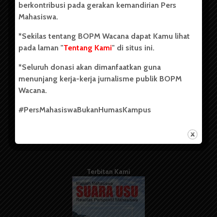
berkontribusi pada gerakan kemandirian Pers
Mahasiswa.
Tentang Kami
*Sekilas tentang BOPM Wacana dapat Kamu lihat
pada laman "
Tentang Kami
" di situs ini.
Kontribusi
*Seluruh donasi akan dimanfaatkan guna
Info Iklan
menunjang kerja-kerja jurnalisme publik BOPM
Pedoman Media Siber
Wacana.
Kode Etik Jurnalistik
#PersMahasiswaBukanHumasKampus
WartaWacana
Terbitan Kami