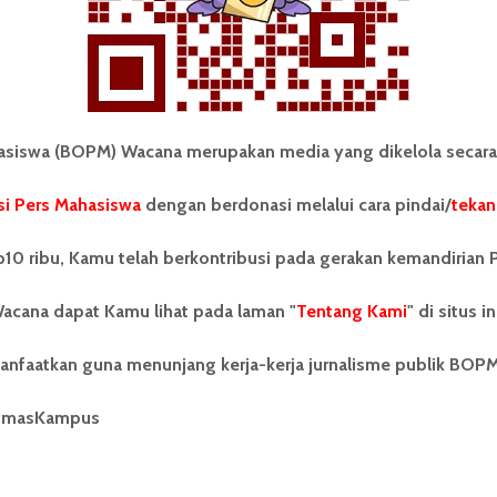
iswa (BOPM) Wacana merupakan media yang dikelola secara
i Pers Mahasiswa
dengan berdonasi melalui cara pindai/
tekan
tonom Pers Mahasiswa (BOPM)
Tentang Kami
merupakan pers mahasiswa
10 ribu, Kamu telah berkontribusi pada gerakan kemandirian 
iri di luar kampus dan dikelola
Kontribusi
andiri oleh mahasiswa
acana dapat Kamu lihat pada laman "
tas Sumatera Utara (USU).
Tentang Kami
" di situs in
Info Iklan
nya BOPM Wacana merupakan
tu Unit Kegiatan Mahasiswa
Pedoman Media Siber
anfaatkan guna menunjang kerja-kerja jurnalisme publik BOP
 Universitas Sumatera Utara
nama Pers Mahasiswa SUARA
Kode Etik Jurnalistik
umasKampus
berdiri pada 1 Juli 1995.
WartaWacana