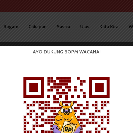
Ragam
Cakapan
Sastra
Ulas
Kata Kita
W
AYO DUKUNG BOPM WACANA!