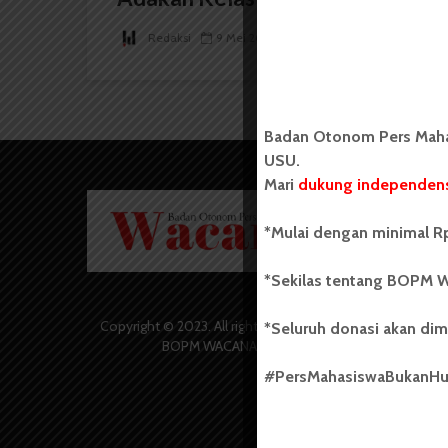
Redaksi
9 Mei 2026
2 menit waktu baca
Badan Otonom Pers Mahas
USU.
Mari
dukung independens
Badan O
Wacana 
*Mulai dengan minimal Rp
yang berd
secara m
*Sekilas tentang BOPM W
Universi
Sebelum
salah sa
Copyright © 2023. All rights reserved
*Seluruh donasi akan dim
(UKM) di
BOPM WACANA.
dengan 
#PersMahasiswaBukanH
USU yang 