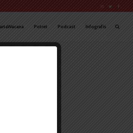
artaWacana
Potret
Podcast
Infografis