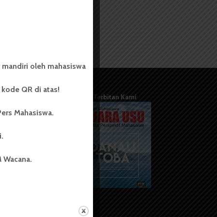
 mandiri oleh mahasiswa
kode QR di atas!
Terbitan Kami
Pers Mahasiswa.
i.
M Wacana.