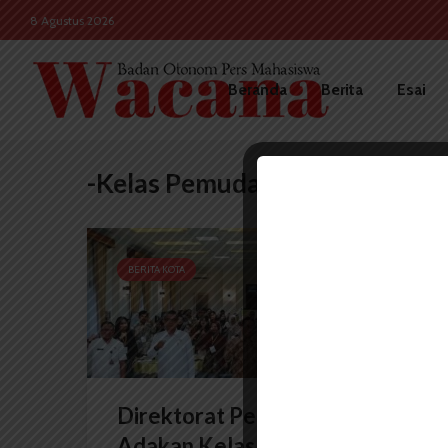
8 Agustus 2026
Beranda
Berita
Esai
-Kelas Pemuda Anti Korupsi
BERITA KOTA
Direktorat Permas KPK
Adakan Kelas Pemuda Anti...