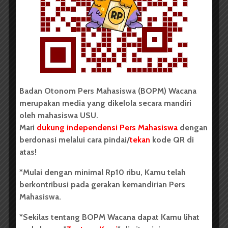
BERITA KAMPUS
Wadah Kreativitas Mahasiswa,
KBSI USU Luncurkan Akun...
Badan Otonom Pers Mahasiswa (BOPM) Wacana
merupakan media yang dikelola secara mandiri
oleh mahasiswa USU.
Mari
dukung independensi Pers Mahasiswa
dengan
berdonasi melalui cara pindai/
tekan
kode QR di
atas!
Redaksi
9 Desember 2021
2 menit waktu baca
*Mulai dengan minimal Rp10 ribu, Kamu telah
berkontribusi pada gerakan kemandirian Pers
Mahasiswa.
BERITA KAMPUS
*Sekilas tentang BOPM Wacana dapat Kamu lihat
KBSI USU Laksanakan