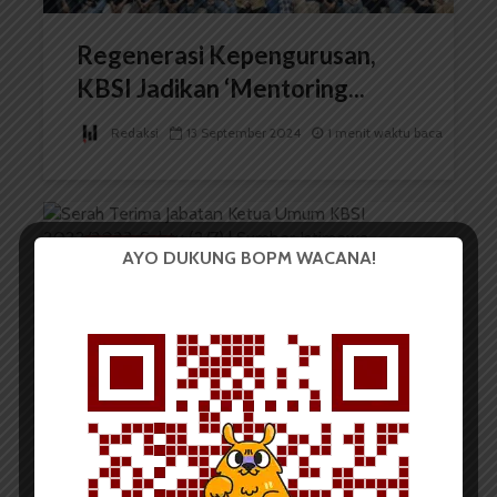
Regenerasi Kepengurusan,
KBSI Jadikan ‘Mentoring...
Redaksi
13 September 2024
1 menit waktu baca
BERITA KAMPUS
AYO DUKUNG BOPM WACANA!
Kepengurusan Baru, KBSI akan
Fokus Pada Progja yang...
Redaksi
22 Agustus 2022
2 menit waktu baca