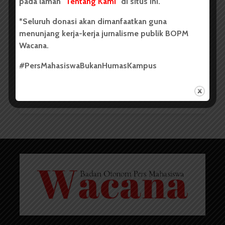
pada laman "
Tentang Kami
" di situs ini.
Pelantikan Pengurus...
*Seluruh donasi akan dimanfaatkan guna
menunjang kerja-kerja jurnalisme publik BOPM
Wacana.
#PersMahasiswaBukanHumasKampus
Redaksi
20 Juli 2021
2 menit waktu baca