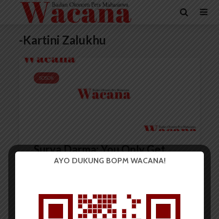
-Kartini Zalukhu
SOSOK
Surya Darma: You Only Get
AYO DUKUNG BOPM WACANA!
What You Give
Redaksi
24 November 2010
5 menit waktu baca