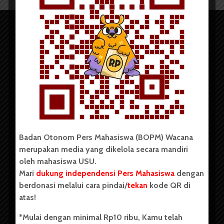
Copyright © 2023. All rights reserved BOPM WACANA.
Badan Otonom Pers Mahasiswa (BOPM) Wacana
merupakan media yang dikelola secara mandiri
Badan Otonom Pers Mahasiswa (BOPM) Wacana merupakan
oleh mahasiswa USU.
pers mahasiswa yang berdiri di luar kampus dan dikelola
Mari
dukung independensi Pers Mahasiswa
dengan
secara mandiri oleh mahasiswa Universitas Sumatera Utara
(USU). Sebelumnya BOPM Wacana merupakan salah satu
berdonasi melalui cara pindai/
tekan
kode QR di
Unit Kegiatan Mahasiswa (UKM) di Universitas Sumatera
atas!
Utara dengan nama Pers Mahasiswa SUARA USU yang
berdiri pada 1 Juli 1995.
*Mulai dengan minimal Rp10 ribu, Kamu telah