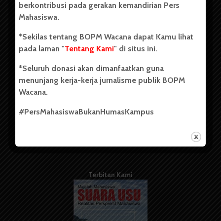
berkontribusi pada gerakan kemandirian Pers
Mahasiswa.
Tentang Kami
*Sekilas tentang BOPM Wacana dapat Kamu lihat
pada laman "
Tentang Kami
" di situs ini.
Kontribusi
*Seluruh donasi akan dimanfaatkan guna
Info Iklan
menunjang kerja-kerja jurnalisme publik BOPM
Pedoman Media Siber
Wacana.
Kode Etik Jurnalistik
#PersMahasiswaBukanHumasKampus
WartaWacana
Terbitan Kami