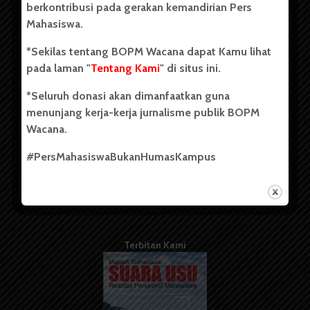
berkontribusi pada gerakan kemandirian Pers
Mahasiswa.
Tentang Kami
*Sekilas tentang BOPM Wacana dapat Kamu lihat
pada laman "
Tentang Kami
" di situs ini.
Kontribusi
*Seluruh donasi akan dimanfaatkan guna
Info Iklan
menunjang kerja-kerja jurnalisme publik BOPM
Pedoman Media Siber
Wacana.
Kode Etik Jurnalistik
#PersMahasiswaBukanHumasKampus
WartaWacana
Terbitan Kami