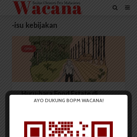
-isu kebijakan
OPINI
Huru-hara Food Estate di
AYO DUKUNG BOPM WACANA!
Indonesia
Monalisa
8 Januari 2025
6 menit waktu baca