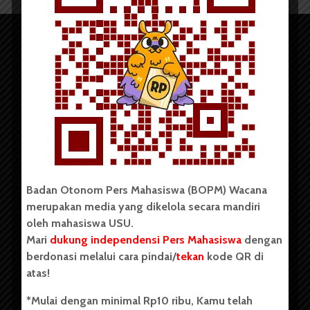
Copyright © 2023. All rights reserved BOPM WACANA.
Badan Otonom Pers Mahasiswa (BOPM) Wacana
merupakan media yang dikelola secara mandiri
Badan Otonom Pers Mahasiswa (BOPM) Wacana merupakan
oleh mahasiswa USU.
pers mahasiswa yang berdiri di luar kampus dan dikelola
Mari
dukung independensi Pers Mahasiswa
dengan
secara mandiri oleh mahasiswa Universitas Sumatera Utara
(USU). Sebelumnya BOPM Wacana merupakan salah satu
berdonasi melalui cara pindai/
tekan
kode QR di
Unit Kegiatan Mahasiswa (UKM) di Universitas Sumatera
atas!
Utara dengan nama Pers Mahasiswa SUARA USU yang
berdiri pada 1 Juli 1995.
*Mulai dengan minimal Rp10 ribu, Kamu telah