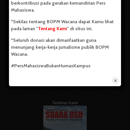
berkontribusi pada gerakan kemandirian Pers
Mahasiswa.
Tentang Kami
*Sekilas tentang BOPM Wacana dapat Kamu lihat
pada laman "
Tentang Kami
" di situs ini.
Kontribusi
*Seluruh donasi akan dimanfaatkan guna
Info Iklan
menunjang kerja-kerja jurnalisme publik BOPM
Pedoman Media Siber
Wacana.
Kode Etik Jurnalistik
#PersMahasiswaBukanHumasKampus
WartaWacana
Terbitan Kami