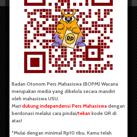
Copyright © 2023. All rights reserved BOPM WACANA.
Badan Otonom Pers Mahasiswa (BOPM) Wacana
merupakan media yang dikelola secara mandiri
Badan Otonom Pers Mahasiswa (BOPM) Wacana merupakan
oleh mahasiswa USU.
pers mahasiswa yang berdiri di luar kampus dan dikelola
Mari
dukung independensi Pers Mahasiswa
dengan
secara mandiri oleh mahasiswa Universitas Sumatera Utara
(USU). Sebelumnya BOPM Wacana merupakan salah satu
berdonasi melalui cara pindai/
tekan
kode QR di
Unit Kegiatan Mahasiswa (UKM) di Universitas Sumatera
atas!
Utara dengan nama Pers Mahasiswa SUARA USU yang
berdiri pada 1 Juli 1995.
*Mulai dengan minimal Rp10 ribu, Kamu telah