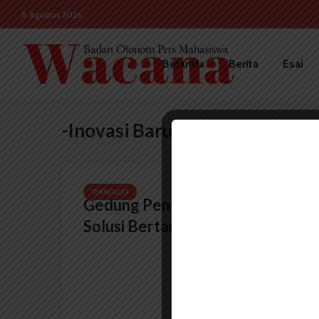
8 Agustus 2026
Beranda
Berita
Esai
-Inovasi Baru
TEKNOLOGI
Gedung Pencakar Langit Jadi
Solusi Bertani Masa Depan