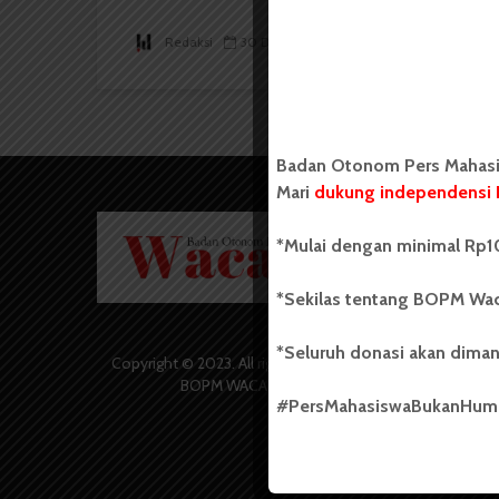
Redaksi
30 Desember 2016
3 menit waktu baca
Badan Otonom Pers Mahasis
Mari
dukung independensi 
Badan O
*Mulai dengan minimal Rp10
Wacana 
yang berd
secara m
*Sekilas tentang BOPM Wac
Universi
Sebelum
*Seluruh donasi akan diman
salah sa
Copyright © 2023. All rights reserved
(UKM) di
BOPM WACANA.
dengan 
#PersMahasiswaBukanHu
USU yang 