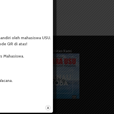
andiri oleh mahasiswa USU.
de QR di atas!
Terbitan Kami
rs Mahasiswa.
Wacana.