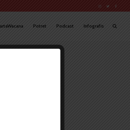
artaWacana
Potret
Podcast
Infografis