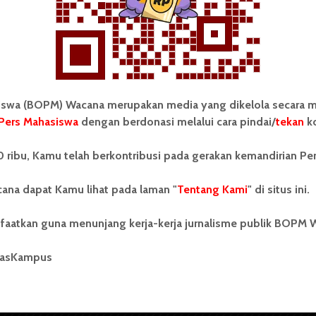
wa (BOPM) Wacana merupakan media yang dikelola secara m
Pers Mahasiswa
dengan berdonasi melalui cara pindai/
tekan
ko
tonom Pers Mahasiswa (BOPM)
Tentang Kami
 ribu, Kamu telah berkontribusi pada gerakan kemandirian Pe
merupakan pers mahasiswa
iri di luar kampus dan dikelola
Kontribusi
andiri oleh mahasiswa
ana dapat Kamu lihat pada laman "
Tentang Kami
" di situs ini.
tas Sumatera Utara (USU).
Info Iklan
nya BOPM Wacana merupakan
faatkan guna menunjang kerja-kerja jurnalisme publik BOPM 
tu Unit Kegiatan Mahasiswa
Pedoman Media Siber
 Universitas Sumatera Utara
nama Pers Mahasiswa SUARA
masKampus
Kode Etik Jurnalistik
berdiri pada 1 Juli 1995.
WartaWacana