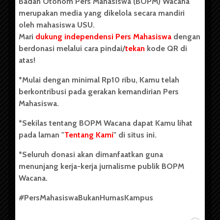
Badan Otonom Pers Mahasiswa (BOPM) Wacana
merupakan media yang dikelola secara mandiri
oleh mahasiswa USU.
Mari
dukung independensi Pers Mahasiswa
dengan
berdonasi melalui cara pindai/
tekan
kode QR di
atas!
Copyright © 2023. All rights reserved BOPM WACANA.
*Mulai dengan minimal Rp10 ribu, Kamu telah
berkontribusi pada gerakan kemandirian Pers
Mahasiswa.
Badan Otonom Pers Mahasiswa (BOPM) Wacana merupakan
pers mahasiswa yang berdiri di luar kampus dan dikelola
*Sekilas tentang BOPM Wacana dapat Kamu lihat
secara mandiri oleh mahasiswa Universitas Sumatera Utara
(USU). Sebelumnya BOPM Wacana merupakan salah satu
pada laman "
Tentang Kami
" di situs ini.
Unit Kegiatan Mahasiswa (UKM) di Universitas Sumatera
Utara dengan nama Pers Mahasiswa SUARA USU yang
*Seluruh donasi akan dimanfaatkan guna
berdiri pada 1 Juli 1995.
menunjang kerja-kerja jurnalisme publik BOPM
Wacana.
#PersMahasiswaBukanHumasKampus
Tentang Kami