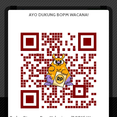
AYO DUKUNG BOPM WACANA!
BERITA KAMPUS
USU Adakan Program Sharing
Session Alumni Awardee...
Redaksi
19 Januari 2024
2 menit waktu baca